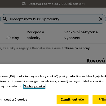
Doprava zdarma od 2.000 Kč bez DPH
Recepce a
Venkovní nábytek a
Jídelny
salonky
vybavení
ě, zásuvky a regály
Kancelářské skříně
Skříně na šanony
Kovová 
1800x80
Číslo výro
ete na „Přijmout všechny soubory cookie“, poskytnete tím souhlas k jejich u
zení, což pomáhá s navigací na stránce, s analýzou využití dat a s našimi
Plně sva
ovými snahami.
Soubory cookie
Čtyři nas
Zámek se
ní souborů cookie
Zamítnout vše
Přij