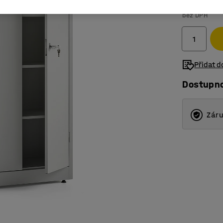
6 525 K
bez DPH
Přidat 
Dostupn
Záru