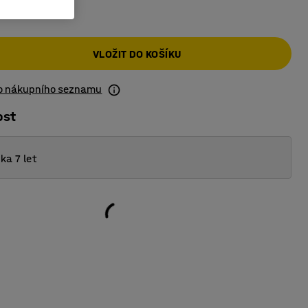
č
VLOŽIT DO KOŠÍKU
do nákupního seznamu
ost
ka 7 let