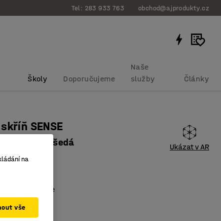
Tel: 283 933 763
obchod@ajprodukty.cz
Naše
Školy
Doporučujeme
služby
Články
skříň SENSE
0x400 mm, šedá
Ukázat v AR
bku
:
112422
kládání na
řovaná skříň
tavitelné police
 dvěma klíči
mout vše