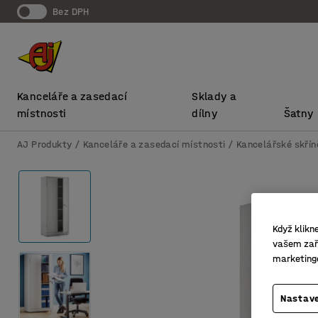
bez DPH
Kanceláře a zasedací
Sklady a
místnosti
dílny
Šatny
AJ Produkty
Kanceláře a zasedací místnosti
Kancelářské skřín
Když klikn
vašem zaří
marketing
Nastave