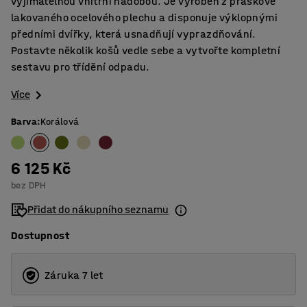
vyjímatelnou vnitřní nádobou. Je vyroben z práškově
lakovaného ocelového plechu a disponuje výklopnými
předními dvířky, která usnadňují vyprazdňování.
Postavte několik košů vedle sebe a vytvořte kompletní
sestavu pro třídění odpadu.
Více
Barva
:
Korálová
6 125 Kč
bez DPH
Přidat do nákupního seznamu
Dostupnost
Záruka 7 let