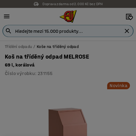
Doprava zdarma od 2.000 Kč bez DPH
Záruka 7 let
Třídění odpadu
Koše na tříděný odpad
Koš na tříděný odpad MELROSE
69 l, korálová
Číslo výrobku
:
231155
Novinka