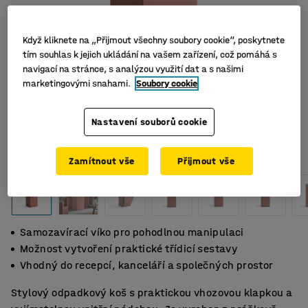
Když kliknete na „Přijmout všechny soubory cookie“, poskytnete
tím souhlas k jejich ukládání na vašem zařízení, což pomáhá s
navigací na stránce, s analýzou využití dat a s našimi
marketingovými snahami.
Soubory cookie
Nastavení souborů cookie
Zamítnout vše
Přijmout vše
Samozavírací víko pro pohodlnou manipulaci
Možnost vytvoření praktické třídicí sestavy
Vhodný do recepcí, kanceláří a společných prostor
Stylový odpadkový koš s praktickou vhozovou klapkou a