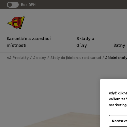
bez DPH
Kanceláře a zasedací
Sklady a
místnosti
dílny
Šatny
AJ Produkty
Jídelny
Stoly do jídelen a restaurací
Jídelní stol
Když klikn
vašem zaří
marketing
Nastave