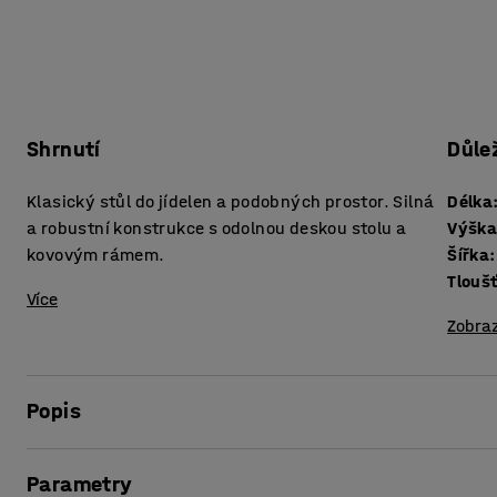
Shrnutí
Důle
Klasický stůl do jídelen a podobných prostor. Silná
Délka
a robustní konstrukce s odolnou deskou stolu a
Výšk
kovovým rámem.
Šířka
:
Více
Zobraz
Popis
Tento klasický jídelní stůl se hodí stejně dobře do odpočink
Parametry
jednoduchosti je velice univerzální a lze jej využít pro rů