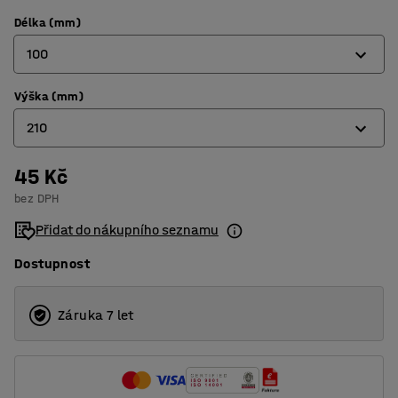
Délka (mm)
100
Výška (mm)
75
210
100
150
45 Kč
150
bez DPH
200
210
Přidat do nákupního seznamu
210
300
Dostupnost
420
Záruka 7 let