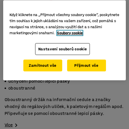
Když kliknete na „Přijmout všechny soubory cookie“, poskytnete
tím souhlas k jejich ukládání na vašem zařízení, což pomáhá s
navigací na stránce, s analýzou využití dat a s našimi
marketingovými snahami.
Soubory cookie
Nastavení souborů cookie
Zamítnout vše
Přijmout vše
plastové
uchycení pomocí lepicí pásky
oboustranné
Oboustranný držák na informační cedule a značky
vhodný do regálových uliček, k paletovým regálům apod.
Připevňuje se pomocí oboustranné lepicí pásky.
Více