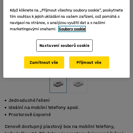
Když kliknete na „Přijmout všechny soubory cookie“, poskytnete
tím souhlas k jejich ukládání na vašem zařízení, což pomáhá s
navigací na stránce, s analýzou využití dat a s našimi
marketingovými snahami.
Soubory cookie
Nastavení souborů cookie
Zamítnout vše
Přijmout vše
Jednoduché řešení
Ideální na mobilní telefony apod.
Prostorově úsporné
Cenově dostupný plastový box na mobilní telefony,