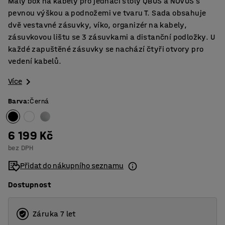
Malý box na kabely pro jednací stoly QBUS a NOVUS s
pevnou výškou a podnožemi ve tvaru T. Sada obsahuje
dvě vestavné zásuvky, víko, organizér na kabely,
zásuvkovou lištu se 3 zásuvkami a distanční podložky. U
každé zapuštěné zásuvky se nachází čtyři otvory pro
vedení kabelů.
Více
Barva
:
Černá
6 199 Kč
bez DPH
Přidat do nákupního seznamu
Dostupnost
Záruka 7 let