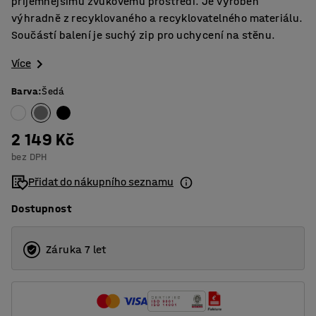
příjemnějšímu zvukovému prostředí. Je vyroben
výhradně z recyklovaného a recyklovatelného materiálu.
Součástí balení je suchý zip pro uchycení na stěnu.
Více
Barva
:
Šedá
2 149 Kč
bez DPH
Přidat do nákupního seznamu
Dostupnost
Záruka 7 let