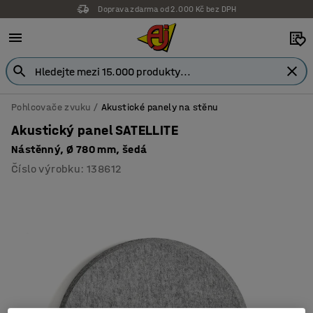
Doprava zdarma od 2.000 Kč bez DPH
Pohlcovače zvuku
Akustické panely na stěnu
Akustický panel SATELLITE
Nástěnný, Ø 780 mm, šedá
Číslo výrobku
:
138612