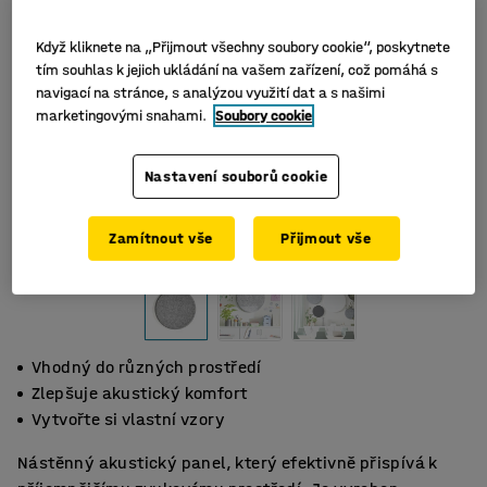
Když kliknete na „Přijmout všechny soubory cookie“, poskytnete
tím souhlas k jejich ukládání na vašem zařízení, což pomáhá s
navigací na stránce, s analýzou využití dat a s našimi
marketingovými snahami.
Soubory cookie
Nastavení souborů cookie
Zamítnout vše
Přijmout vše
Vhodný do různých prostředí
Zlepšuje akustický komfort
Vytvořte si vlastní vzory
Nástěnný akustický panel, který efektivně přispívá k