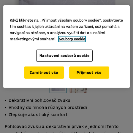
Když kliknete na „Přijmout všechny soubory cookie“, poskytnete
tím souhlas k jejich ukládání na vašem zařízení, což pomáhá s
navigací na stránce, s analýzou využití dat a s našimi
marketingovými snahami.
Soubory cookie
Nastavení souborů cookie
Zamítnout vše
Přijmout vše
Dekorativní pohlcovač zvuku
Vhodný do mnoha různých prostředí
Zlepšuje akustický komfort
Pohlcovač zvuku a dekorativní prvek v jednom! Tento