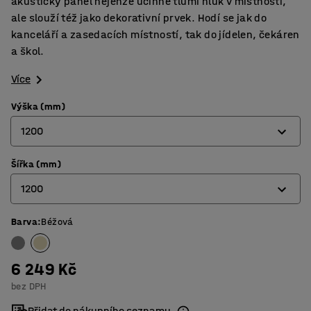
akustický panel nejenže účinně tlumí hluk v místnosti,
ale slouží též jako dekorativní prvek. Hodí se jak do
kanceláří a zasedacích místností, tak do jídelen, čekáren
a škol.
Více
Výška (mm)
1200
Šířka (mm)
800
1200
1200
Barva
:
Béžová
800
1200
6 249 Kč
bez DPH
Přidat do nákupního seznamu