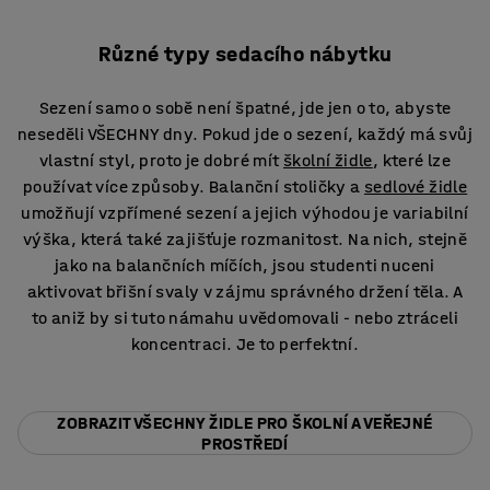
Různé typy sedacího nábytku
Sezení samo o sobě není špatné, jde jen o to, abyste
neseděli VŠECHNY dny. Pokud jde o sezení, každý má svůj
vlastní styl, proto je dobré mít
školní židle
, které lze
používat více způsoby. Balanční stoličky a
sedlové židle
umožňují vzpřímené sezení a jejich výhodou je variabilní
výška, která také zajišťuje rozmanitost. Na nich, stejně
jako na balančních míčích, jsou studenti nuceni
aktivovat břišní svaly v zájmu správného držení těla. A
to aniž by si tuto námahu uvědomovali - nebo ztráceli
koncentraci. Je to perfektní.
ZOBRAZIT VŠECHNY ŽIDLE PRO ŠKOLNÍ A VEŘEJNÉ
PROSTŘEDÍ