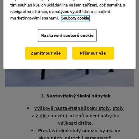
tím souhlas k jejich ukládání na vašem zařízení, což pomáhá s
navigací na stránce, s analýzou využití dat a s našimi
marketingovými snahami.
Soubory cookie
Nastavení souborů cookie
Zamítnout vše
Přijmout vše
Nastavitelný školní nábytek
Výškově nastavitelné školní stoly
,
stoly
a
židle
umožňují přizpůsobení nábytku
velikosti dítěte.
Přestavitelné stoly umožní výuku ve
skupinách, párech i samostatně.