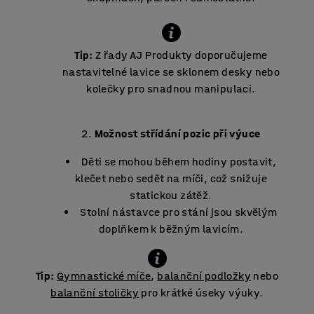
Tip:
Z řady AJ Produkty doporučujeme
nastavitelné lavice se sklonem desky nebo
kolečky pro snadnou manipulaci.
Možnost střídání pozic při výuce
Děti se mohou během hodiny postavit,
klečet nebo sedět na míči, což snižuje
statickou zátěž.
Stolní nástavce pro stání jsou skvělým
doplňkem k běžným lavicím.
Tip:
Gymnastické míče
,
balanční podložky
nebo
balanční stoličky
pro krátké úseky výuky.