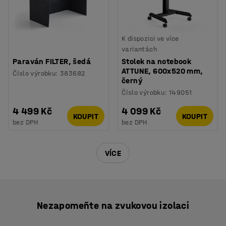
K dispozici ve více
variantách
Paraván FILTER, šedá
Stolek na notebook
ATTUNE, 600x520 mm,
Číslo výrobku
:
383682
černý
Číslo výrobku
:
149051
4 499 Kč
4 099 Kč
KOUPIT
KOUPIT
bez DPH
bez DPH
VÍCE
Nezapomeňte na zvukovou izolaci