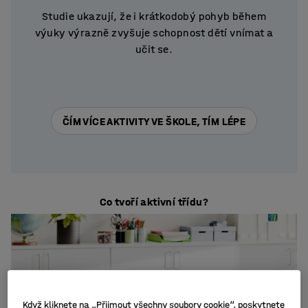
Studie ukazují, že i krátkodobý pohyb během
výuky výrazně zvyšuje schopnost dětí vnímat a
učit se.
ČÍM VÍCE AKTIVITY VE ŠKOLE, TÍM LÉPE
Co tvoří aktivní třídu?
Když kliknete na „Přijmout všechny soubory cookie“, poskytnete