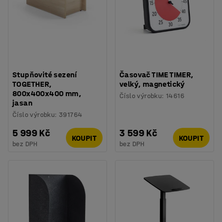
Stupňovité sezení
Časovač TIME TIMER,
TOGETHER,
velký, magnetický
800x400x400 mm,
Číslo výrobku
:
14616
jasan
Číslo výrobku
:
391764
5 999 Kč
3 599 Kč
KOUPIT
KOUPIT
bez DPH
bez DPH