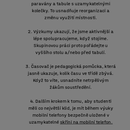
paravány a tabule s uzamykatelnými
kolečky. To usnadňuje reorganizaci a
změnu využití místnosti.
Výzkumy ukazují, že jsme aktivnější a
lépe spolupracujeme, když stojíme.
Skupinovou práci proto pořádejte u
vyššího stolu a/nebo před tabulí.
Časovač je pedagogická pomůcka, která
jasně ukazuje, kolik času ve třídě zbývá.
Když to víte, usnadníte netrpělivým
žákům soustředění.
Dalším krokem k tomu, aby studenti
měli co největší klid, je mít během výuky
mobilní telefony bezpečně uložené v
uzamykatelné
skříni na mobilní telefon.