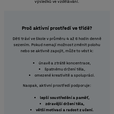
výsledků ve vzdělávání.
Proč aktivní prostředí ve třídě?
Děti tráví ve škole v průměru 4 až 6 hodin denně
sezením. Pokud nemají možnost změnit polohu
nebo se aktivně zapojit, může to vést k:
únavě a ztrátě koncentrace,
špatnému držení těla,
omezené kreativitě a spolupráci.
Naopak, aktivní prostředí podporuje:
lepší soustředění a paměť,
zdravější držení těla,
větší motivaci a radost z učení.