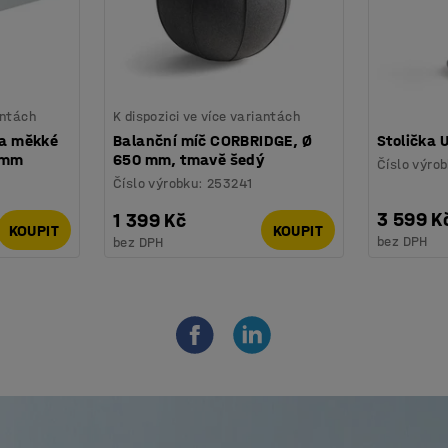
antách
K dispozici ve více variantách
na měkké
Balanční míč CORBRIDGE, Ø
Stolička U
 mm
650 mm, tmavě šedý
Číslo výro
Číslo výrobku
:
253241
3 599 K
1 399 Kč
KOUPIT
KOUPIT
bez DPH
bez DPH