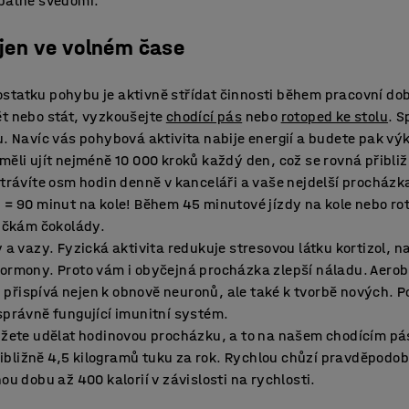
špatné svědomí.
nejen ve volném čase
statku pohybu je aktivně střídat činnosti během pracovní do
ět nebo stát, vyzkoušejte
chodící pás
nebo
rotoped ke stolu
. 
u. Navíc vás pohybová aktivita nabije energií a budete pak vý
měli ujít nejméně 10 000 kroků každý den, což se rovná přibližn
strávíte osm hodin denně v kanceláři a vaše nejdelší procházka 
ů = 90 minut na kole! Během 45 minutové jízdy na kole nebo ro
tičkám čokolády.
 a vazy. Fyzická aktivita redukuje stresovou látku kortizol, nav
ormony. Proto vám i obyčejná procházka zlepší náladu. Aerobn
řispívá nejen k obnově neuronů, ale také k tvorbě nových. Po
správně fungující imunitní systém.
můžete udělat hodinovou procházku, a to na našem chodícím p
přibližně 4,5 kilogramů tuku za rok. Rychlou chůzí pravděpodobn
ou dobu až 400 kalorií v závislosti na rychlosti.