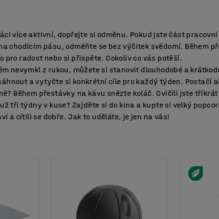
áci více aktivní, dopřejte si odměnu. Pokud jste část pracovní
i na chodícím pásu, odměňte se bez výčitek svědomí. Během př
 pro radost nebo si přispěte. Cokoliv co vás potěší.
 nevymkl z rukou, můžete si stanovit dlouhodobé a krátkodob
áhnout a vytyčte si konkrétní cíle pro každý týden. Postačí 
dně? Během přestávky na kávu snězte koláč. Cvičili jste třikrá
už tři týdny v kuse? Zajděte si do kina a kupte si velký popcor
ví a cítili se dobře. Jak to uděláte, je jen na vás!