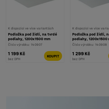
K dispozici ve více variantách
K dispozici ve více vari
Podložka pod židli, na tvrdé
Podložka pod židli, 
podlahy, 1200x1500 mm
podlahy, 1200x1500
Číslo výrobku
:
140907
Číslo výrobku
:
140908
1 199 Kč
1 299 Kč
KOUPIT
bez DPH
bez DPH