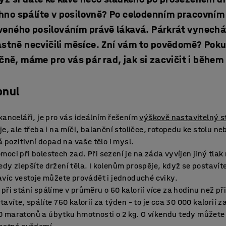
chno spálíte v posilovně? Po celodenním pracovní
veného posilováním právě lákavá. Párkrát vynechát
vlastně necvičili měsíce. Zní vám to povědomě? Po
ičně, máme pro vás pár rad, jak si zacvičit i běhe
bnul
kanceláři, je pro vás ideálním řešením
výškově nastavitelný s
je, ale třeba i na míči, balanční stoličce, rotopedu ke stolu n
á pozitivní dopad na vaše tělo i mysl.
oci při bolestech zad. Při sezení je na záda vyvíjen jiný tlak
dy zlepšíte držení těla. I kolenům prospěje, když se postavít
avíc vestoje můžete provádět i jednoduché cviky.
při stání spálíme v průměru o 50 kalorií více za hodinu než při
avíte, spálíte 750 kalorií za týden – to je cca 30 000 kalorií z
 maratonů a úbytku hmotnosti o 2 kg. O víkendu tedy můžete