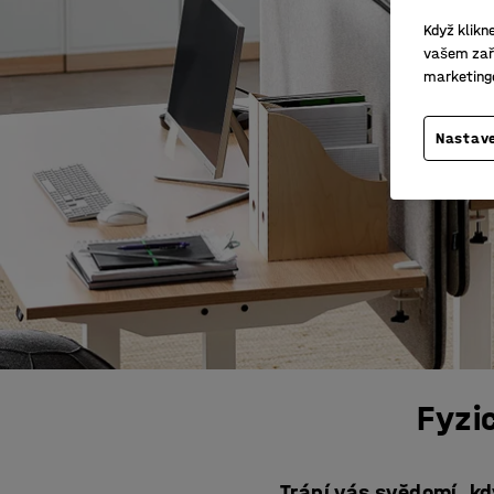
Když klikn
vašem zaří
marketing
Nastave
Fyzic
Trápí vás svědomí, kd