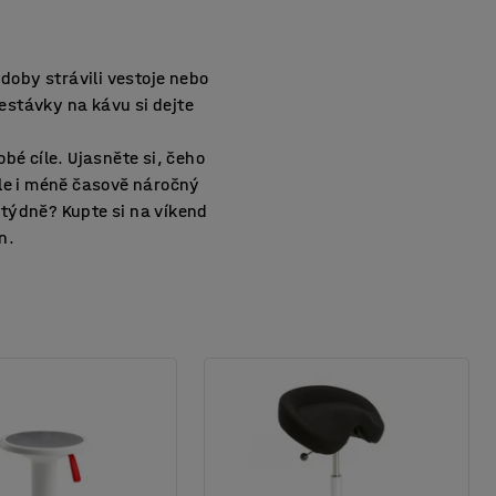
 doby strávili vestoje nebo
estávky na kávu si dejte
é cíle. Ujasněte si, čeho
ale i méně časově náročný
t týdně? Kupte si na víkend
n.