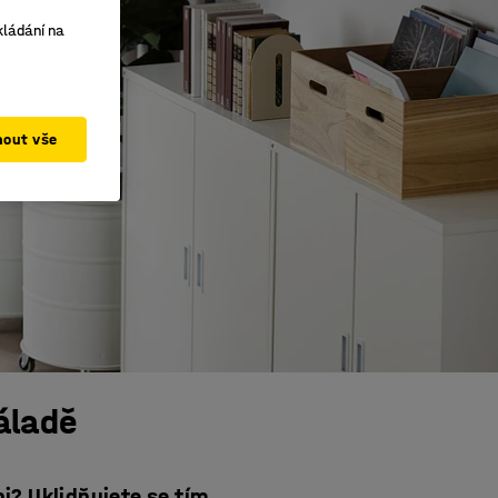
kládání na
mout vše
náladě
i? Uklidňujete se tím,