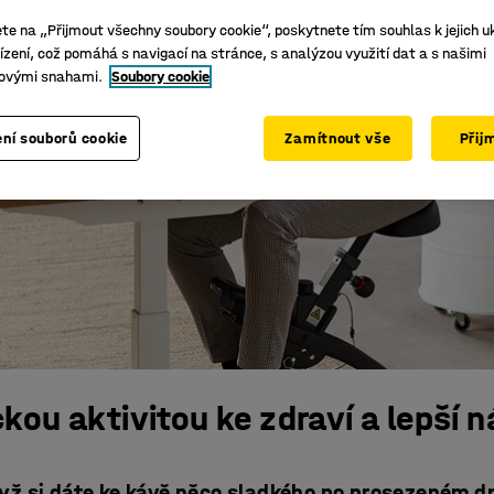
ete na „Přijmout všechny soubory cookie“, poskytnete tím souhlas k jejich u
zení, což pomáhá s navigací na stránce, s analýzou využití dat a s našimi
ovými snahami.
Soubory cookie
ní souborů cookie
Zamítnout vše
Přij
kou aktivitou ke zdraví a lepší 
yž si dáte ke kávě něco sladkého po prosezeném dn