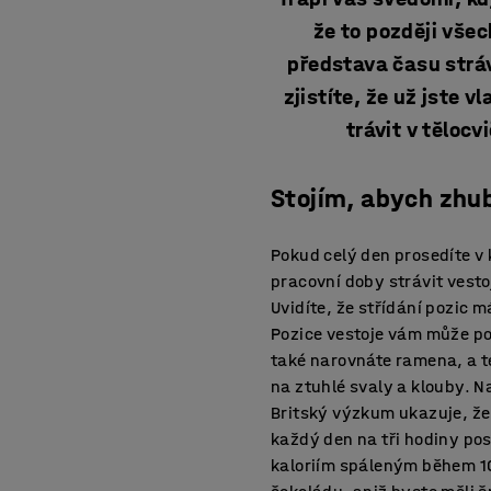
že to později vše
představa času strá
zjistíte, že už jste 
trávit v tělocv
Stojím, abych zhu
Pokud celý den prosedíte v 
pracovní doby strávit vesto
Uvidíte, že střídání pozic m
Pozice vestoje vám může pom
také narovnáte ramena, a te
na ztuhlé svaly a klouby. N
Britský výzkum ukazuje, že 
každý den na tři hodiny post
kaloriím spáleným během 10