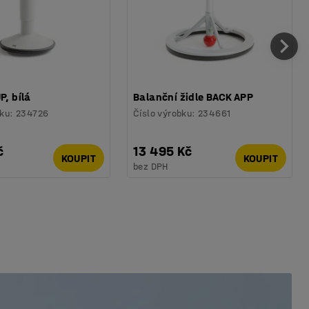
P, bílá
Balanční židle BACK APP
bku
:
234726
Číslo výrobku
:
234661
č
13 495 Kč
KOUPIT
KOUPIT
bez DPH