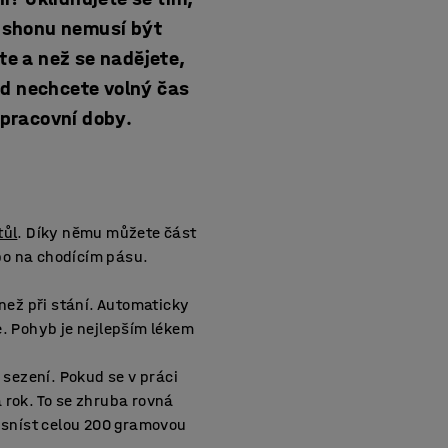
m shonu nemusí být
e a než se nadějete,
kud nechcete volný čas
m pracovní doby.
tůl
. Díky němu můžete část
ebo na chodícím pásu.
 než při stání. Automaticky
e. Pohyb je nejlepším lékem
 sezení. Pokud se v práci
a rok. To se zhruba rovná
 sníst celou 200 gramovou