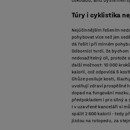
čokoládu, aniž byste měli 
Túry i cyklistika 
Nejúčinnějším řešením nedo
pohybovat více než jen sed
dá řešit i při mírném pohyb
Odborníci tvrdí, že bychom 
nedosažitelný cíl, protože 
další možnost: 10 000 krok
kalorií, což odpovídá 5 kos
Chůze posiluje kosti, šlachy
uvolňují zdraví prospěšné h
dopad na fungování mozku, p
předpokladem i pro silný a 
I v uzavřené kanceláři si 
spálit 2 600 kalorií - tedy 
jízdou na rotopedu, za stejn