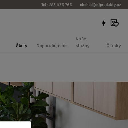
Tel: 283 933 763
obchod@ajprodukty.cz
Naše
Školy
Doporučujeme
služby
Články