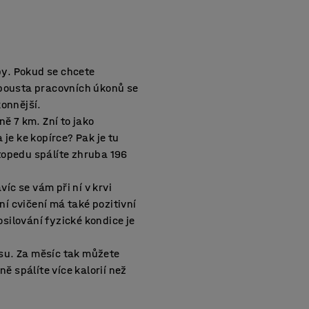
by. Pokud se chcete
Spousta pracovních úkonů se
konnější.
ě 7 km. Zní to jako
je ke kopírce? Pak je tu
topedu spálíte zhruba 196
íc se vám při ní v krvi
í cvičení má také pozitivní
silování fyzické kondice je
ásu. Za měsíc tak můžete
ě spálíte více kalorií než