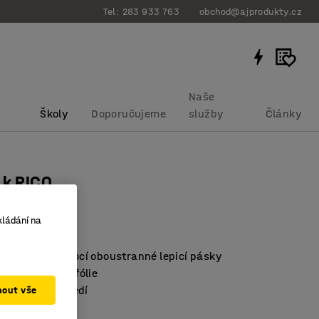
Tel: 283 933 763
obchod@ajprodukty.cz
Naše
Školy
Doporučujeme
služby
Články
 k RICO
kládání na
bku
:
376186
řipevnění pomocí oboustranné lepicí pásky
ná laminovaná fólie
říjemné prostředí
mout vše