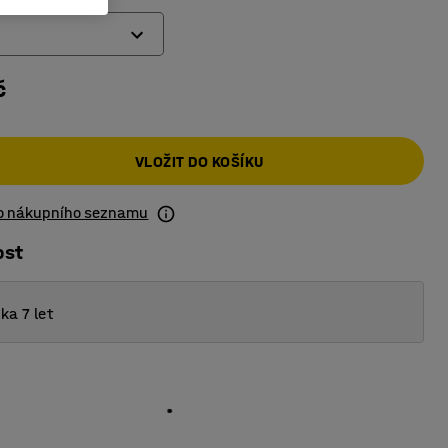
č
VLOŽIT DO KOŠÍKU
do nákupního seznamu
ost
ka 7 let