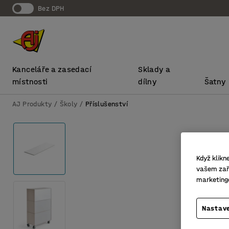
bez DPH
Kanceláře a zasedací
Sklady a
místnosti
dílny
Šatny
AJ Produkty
Školy
Příslušenství
Když klikn
vašem zaří
marketing
Nastave