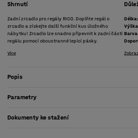
Shrnutí
Důle
Zadní zrcadlo pro regály RICO. Doplňte regál o
Délka
zrcadlo a získejte další funkční kus úložného
Výšk
nábytku! Zrcadlo lze snadno připevnit k zadní části
Barva
regálu pomocí oboustranné lepicí pásky.
Dopor
Více
Zobraz
Popis
Doplňte svůj regál RICO praktickým příslušenstvím a vytvo
Parametry
vašim potřebám. Tento zadní díl se skládá z překližkové des
dispozici ve dvou různých šířkách vhodných pro regály R
Délka
:
760
mm
Dokumenty ke stažení
Výška
:
350
mm
Zrcadlo lze namontovat na zadní stranu regálu a vypadá sk
Barva
:
Stříbrná
stěna místnosti. Na místo jej snadno připevníte pomocí ob
Doporučený počet osob k sestavení
:
1
Vytisknout stránku