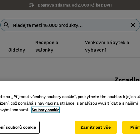
Doprava zdarma od 2.000 Kč bez DPH
Recepce a
Venkovní nábytek a
Jídelny
salonky
vybavení
Zrcadlo
800 mm
ete na „Přijmout všechny soubory cookie“, poskytnete tím souhlas k jejich u
Číslo výro
zení, což pomáhá s navigací na stránce, s analýzou využití dat a s našimi
ovými snahami.
Soubory cookie
Snadné p
Nerozbit
Vytváří p
ní souborů cookie
Zamítnout vše
Přij
Délka (mm)