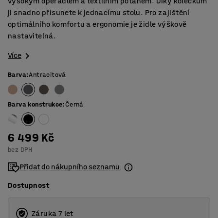
vysokým opěradlem a textilním potahem. Díky kolečkům
ji snadno přisunete k jednacímu stolu. Pro zajištění
optimálního komfortu a ergonomie je židle výškově
nastavitelná.
Více
Barva
:
Antracitová
Barva konstrukce
:
Černá
6 499 Kč
bez DPH
Přidat do nákupního seznamu
Dostupnost
Záruka 7 let