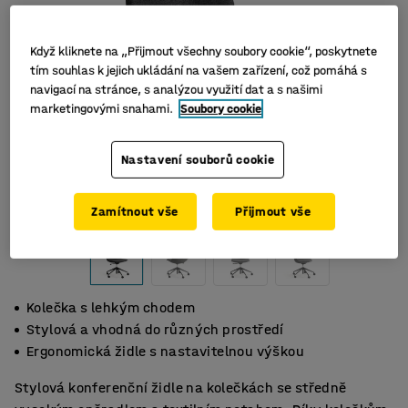
Když kliknete na „Přijmout všechny soubory cookie“, poskytnete
tím souhlas k jejich ukládání na vašem zařízení, což pomáhá s
navigací na stránce, s analýzou využití dat a s našimi
marketingovými snahami.
Soubory cookie
Nastavení souborů cookie
Zamítnout vše
Přijmout vše
Kolečka s lehkým chodem
Stylová a vhodná do různých prostředí
Ergonomická židle s nastavitelnou výškou
Stylová konferenční židle na kolečkách se středně