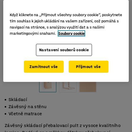
Když kliknete na „Přijmout všechny soubory cookie“, poskytnete
tím souhlas k jejich ukládání na vašem zařízení, což pomáhá s
navigací na stránce, s analýzou využití dat a s našimi
marketingovými snahami.
Soubory cookie
Nastavení souborů cookie
Zamítnout vše
Přijmout vše
Skládací
Závěsný na stěnu
Včetně matrace
Závěsný skládací přebalovací pult z vysoce kvalitního