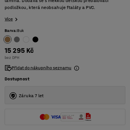
lamina. Dodává se s měkkou dětskou přebalovací
podložkou, která neobsahuje ftaláty a PVC.
Více
Barva
:
Buk
15 295 Kč
bez DPH
Přidat do nákupního seznamu
Dostupnost
Záruka 7 let