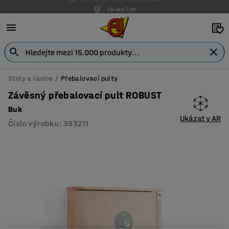
Záruka 7 let
Stoly a lavice
Přebalovací pulty
Závěsný přebalovací pult ROBUST
Buk
Ukázat v AR
Číslo výrobku
:
393211