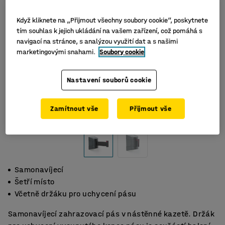
Když kliknete na „Přijmout všechny soubory cookie“, poskytnete
tím souhlas k jejich ukládání na vašem zařízení, což pomáhá s
navigací na stránce, s analýzou využití dat a s našimi
marketingovými snahami.
Soubory cookie
Nastavení souborů cookie
Zamítnout vše
Přijmout vše
Samonavíjecí
Šetří místo
Včetně držáku pro uchycení pásu
Samonavíjecí zahrazovací pás v nástěnné kazetě. Držák