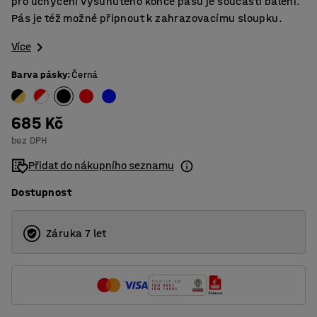
pro uchycení vysunutého konce pásu je součástí balení.
Pás je též možné připnout k zahrazovacímu sloupku.
Více
Barva pásky
:
Černá
685 Kč
bez DPH
Přidat do nákupního seznamu
Dostupnost
Záruka 7 let