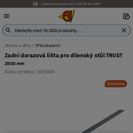
Doprava zdarma od 2.000 Kč bez DPH
Záruka 7 let
Sklady a dílny
Příslušenství
Zadní dorazová lišta pro dílenský stůl TRUST
2500 mm
Číslo výrobku
:
2213003
Novinka