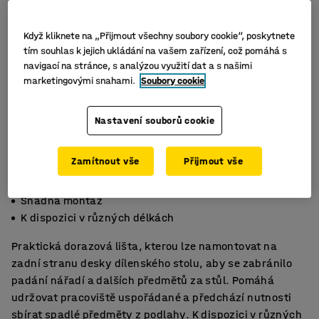
Když kliknete na „Přijmout všechny soubory cookie“, poskytnete
tím souhlas k jejich ukládání na vašem zařízení, což pomáhá s
navigací na stránce, s analýzou využití dat a s našimi
marketingovými snahami.
Soubory cookie
Nastavení souborů cookie
Zamítnout vše
Přijmout vše
Udrží nářadí a předměty na stole
Snadná montáž
K dispozici v různých délkách
Praktická dorazová lišta, kterou lze namontovat na
zadní stranu desky dílenského stolu, aby se zabránilo
padání nářadí a dalších předmětů za stůl. Pomáhá
udržovat pracoviště uspořádané a předchází nutnosti
sbírat spadlé předměty z podlahy. K dispozici v různých