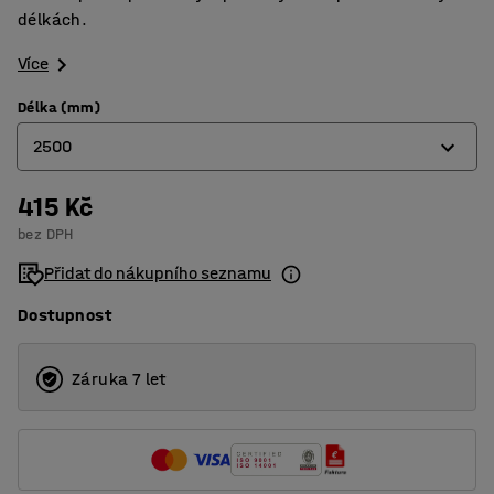
délkách.
Více
Délka (mm)
2500
415 Kč
1500
bez DPH
2000
Přidat do nákupního seznamu
2500
Dostupnost
Záruka 7 let