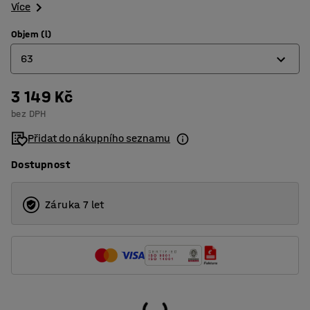
Více
Objem (l)
63
3 149 Kč
22
bez DPH
31
Přidat do nákupního seznamu
43
Dostupnost
63
70
Záruka 7 let
104