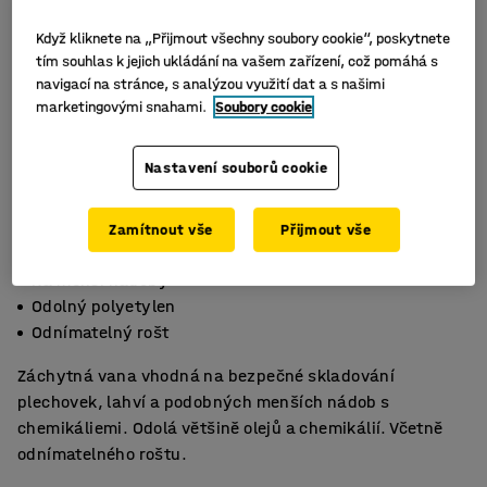
Když kliknete na „Přijmout všechny soubory cookie“, poskytnete
tím souhlas k jejich ukládání na vašem zařízení, což pomáhá s
navigací na stránce, s analýzou využití dat a s našimi
marketingovými snahami.
Soubory cookie
Nastavení souborů cookie
Zamítnout vše
Přijmout vše
Na menší nádoby
Odolný polyetylen
Odnímatelný rošt
Záchytná vana vhodná na bezpečné skladování
plechovek, lahví a podobných menších nádob s
chemikáliemi. Odolá většině olejů a chemikálií. Včetně
odnímatelného roštu.