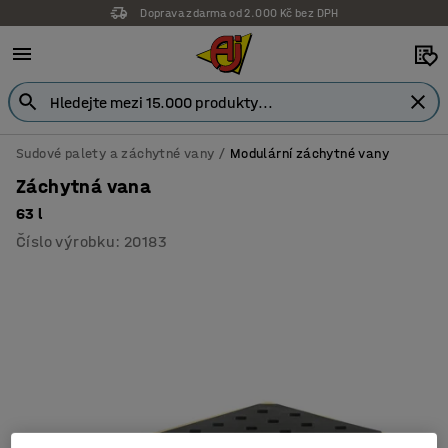
Doprava zdarma od 2.000 Kč bez DPH
Sudové palety a záchytné vany
Modulární záchytné vany
Záchytná vana
63 l
Číslo výrobku
:
20183