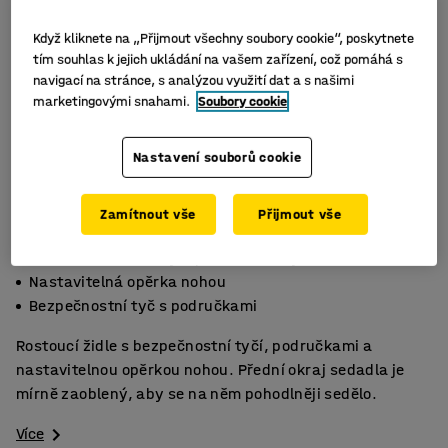
Když kliknete na „Přijmout všechny soubory cookie“, poskytnete
tím souhlas k jejich ukládání na vašem zařízení, což pomáhá s
navigací na stránce, s analýzou využití dat a s našimi
marketingovými snahami.
Soubory cookie
Nastavení souborů cookie
Zamítnout vše
Přijmout vše
Sedadlo se zaobleným předním okrajem
Nastavitelná opěrka nohou
Bezpečnostní tyč s područkami
Rostoucí židle s bezpečnostní tyčí, područkami a
nastavitelnou opěrkou nohou. Přední okraj sedadla je
mírně zaoblený, aby se na něm pohodlněji sedělo.
Více