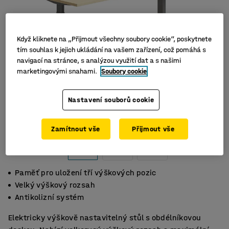
Když kliknete na „Přijmout všechny soubory cookie“, poskytnete
tím souhlas k jejich ukládání na vašem zařízení, což pomáhá s
navigací na stránce, s analýzou využití dat a s našimi
marketingovými snahami.
Soubory cookie
Nastavení souborů cookie
Zamítnout vše
Přijmout vše
Paměť pro uložení tří výškových pozic
Velký výškový rozsah
Antikolizní systém
Elektricky výškově nastavitelný stůl s obdélníkovou