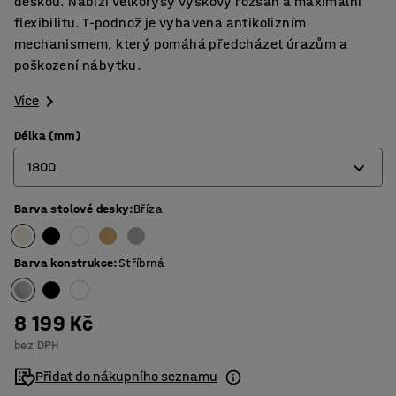
deskou. Nabízí velkorysý výškový rozsah a maximální
flexibilitu. T-podnož je vybavena antikolizním
mechanismem, který pomáhá předcházet úrazům a
poškození nábytku.
Více
Délka (mm)
1800
Barva stolové desky
:
Bříza
1200
1400
Barva konstrukce
:
Stříbrná
1600
1800
8 199 Kč
bez DPH
Přidat do nákupního seznamu