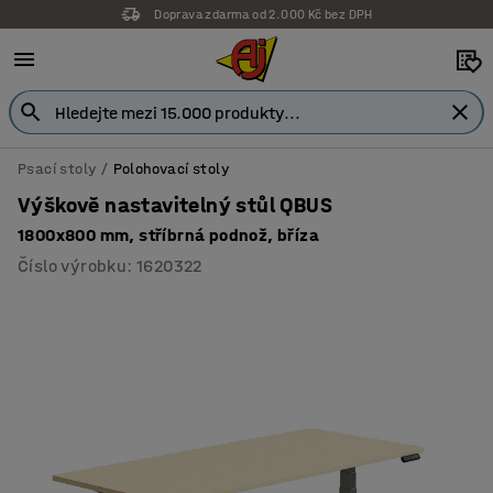
Doprava zdarma od 2.000 Kč bez DPH
Záruka 7 let
Psací stoly
Polohovací stoly
Výškově nastavitelný stůl QBUS
1800x800 mm, stříbrná podnož, bříza
Číslo výrobku
:
1620322