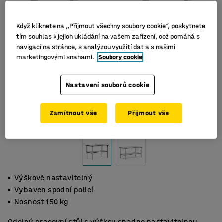
Když kliknete na „Přijmout všechny soubory cookie“, poskytnete
tím souhlas k jejich ukládání na vašem zařízení, což pomáhá s
navigací na stránce, s analýzou využití dat a s našimi
marketingovými snahami.
Soubory cookie
Nastavení souborů cookie
Zamítnout vše
Přijmout vše
Výškově nastavitelný
Vybaven spodní policí
Nosnost 150 kg
Odolný pracovní stůl s výškou snadno nastavitelnou