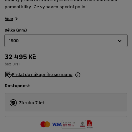
pomocí kliky. Je vybaven spodní policí.
Více
Délka (mm)
1500
32 495 Kč
1200
bez DPH
1500
Přidat do nákupního seznamu
2000
Dostupnost
Záruka 7 let