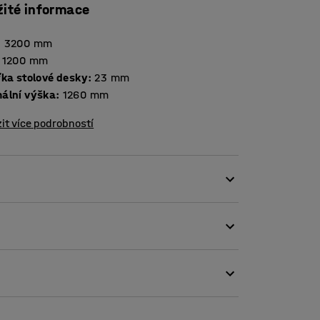
žité informace
:
3200
mm
1200
mm
Tloušťka stolové desky
:
23
mm
ální výška
:
1260
mm
it více podrobností
 si snadno vyberete takový, který se vám vejde
hyb a fyzickou aktivitu během pracovního
ýšku stolu a upravit ji pro jednání vsedě
aměti, abyste stůl měli pokaždé nastavený