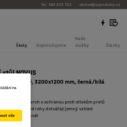
Tel: 283 933 763
obchod@ajprodukty.cz
Naše
Školy
Doporučujeme
služby
Články
 stůl NOVUS
nastavitelný, 3200x1200 mm, černá/bílá
kládání na
bku
:
1213611
držovatelný povrch s ochranou proti otiskům prstů
rany a zaoblené rohy dotvářejí jemný vzhled
ysokotlaký laminát
mout vše