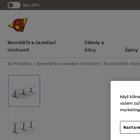
bez DPH
Kanceláře a zasedací
Sklady a
místnosti
dílny
Šatny
AJ Produkty
Kanceláře a zasedací místnosti
Kancelářské stoly
Když klikn
vašem zaří
marketing
Nastave