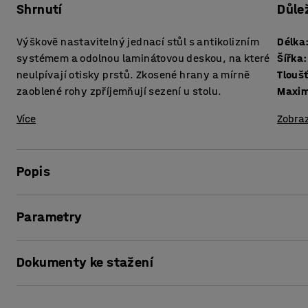
Shrnutí
Důle
Výškově nastavitelný jednací stůl s antikolizním
Délka
systémem a odolnou laminátovou deskou, na které
Šířka
:
neulpívají otisky prstů. Zkosené hrany a mírně
zaoblené rohy zpříjemňují sezení u stolu.
Maxim
Více
Zobraz
Popis
Tento jednací stůl nabízíme v několika velikostech, takže
Parametry
do místnosti a zároveň bude praktický a pohodlný.
Délka
:
3200
mm
Výškově nastavitelný jednací stůl přirozeně podporuje po
Dokumenty ke stažení
Šířka
:
1200
mm
dne. Pouhým stisknutím tlačítka můžete okamžitě změnit v
Tloušťka stolové desky
:
23
mm
nebo vestoje. Oblíbené výšky si navíc můžete uložit do p
Maximální výška
:
1260
mm
Vytisknout stránku
přesně podle vašich potřeb.