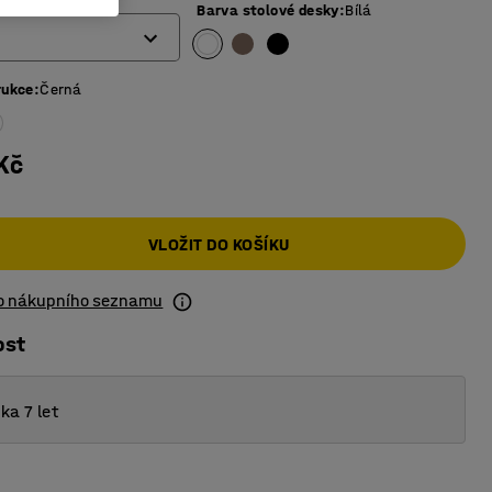
Barva stolové desky
:
Bílá
rukce
:
Černá
Kč
VLOŽIT DO KOŠÍKU
do nákupního seznamu
ost
ka 7 let