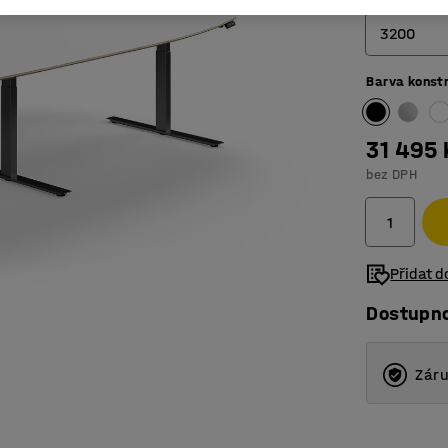
3200
Barva konst
2400
3200
31 495 
4000
bez DPH
Přidat 
Dostupn
Záru