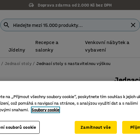
Doprava zdarma od 2.000 Kč bez DPH
Recepce a
Venkovní nábytek a
Jídelny
salonky
vybavení
Jednací stoly
Jednací stoly s nastavitelnou výškou
Jednací
Výškově 
ete na „Přijmout všechny soubory cookie“, poskytnete tím souhlas k jejich u
Číslo výro
zení, což pomáhá s navigací na stránce, s analýzou využití dat a s našimi
ovými snahami.
Soubory cookie
Snadno u
Zkosené h
Odolný v
ní souborů cookie
Zamítnout vše
Přij
Délka (mm)