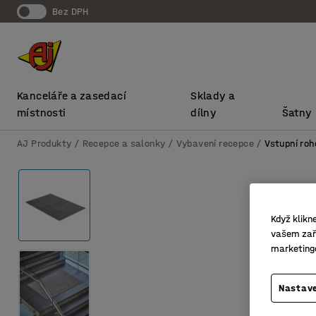
bez DPH
Kanceláře a zasedací
Sklady a
místnosti
dílny
Šatny
AJ Produkty
Recepce a salonky
Vybavení recepce
Vstupní roh
Když klikn
vašem zaří
marketing
Nastave