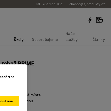
Tel: 283 933 763
obchod@ajprodukty.cz
Naše
Školy
Doporučujeme
služby
Články
 rohož PRIME
00 mm, šedá
kládání na
bku
:
260241
osuší
a frekventovaná místa
vysavačem či vodou
mout vše