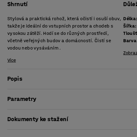
Shrnutí
Důle
Stylová a praktická rohož, která očistí i osuší obuv,
Délka
takže je ideální do vstupních prostor a chodeb s
Šířka
:
vysokou zátěží. Hodí se do různých prostředí,
Tlouš
včetně veřejných budov a domácností. Čistí se
Barva
vodou nebo vysáváním .
Zobraz
Více
Popis
PRIME je stylová a praktická vstupní rohož pro chodby a vc
Parametry
což přispívá k čistšímu a příjemnějšímu prostředí.
Délka
:
1500
mm
Díky funkčnosti a stylovému vzhledu se hodí do různých p
Dokumenty ke stažení
Šířka
:
1000
mm
podniků. Naše vstupní rohož Prime je pevná, voděodolná a
Tloušťka
:
9
mm
návštěvníků.
Barva
:
Šedá
Vytisknout stránku