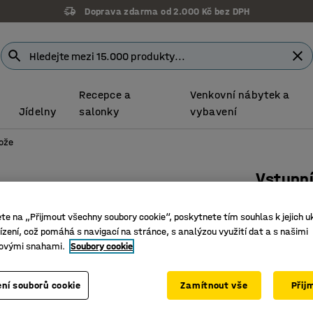
Doprava zdarma od 2.000 Kč bez DPH
Recepce a
Venkovní nábytek a
Jídelny
salonky
vybavení
ože
Vstupní
1500x10
ete na „Přijmout všechny soubory cookie“, poskytnete tím souhlas k jejich u
Číslo výro
zení, což pomáhá s navigací na stránce, s analýzou využití dat a s našimi
ovými snahami.
Soubory cookie
Očistí a 
Vhodná n
Čištění 
ní souborů cookie
Zamítnout vše
Přij