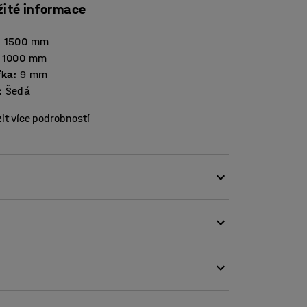
žité informace
:
1500
mm
1000
mm
ťka
:
9
mm
:
Šedá
it více podrobností
hody s vysokou zátěží. Obuv osuší i očistí,
rostor, včetně veřejných budov i menších
 vhodná pro místa s vysokou frekvencí