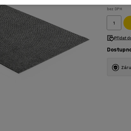
1 799 K
bez DPH
Přidat 
Dostupn
Záru