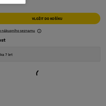
č
VLOŽIT DO KOŠÍKU
do nákupního seznamu
ost
ka 7 let