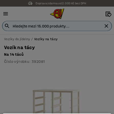
Doprava zdarma od 2.000 Kč bez DPH
Vozíky do jídelny
Vozíky na tácy
Vozík na tácy
Na 14 táců
Číslo výrobku
:
392081