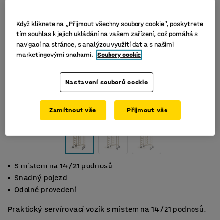
Když kliknete na „Přijmout všechny soubory cookie“, poskytnete
tím souhlas k jejich ukládání na vašem zařízení, což pomáhá s
navigací na stránce, s analýzou využití dat a s našimi
marketingovými snahami.
Soubory cookie
Nastavení souborů cookie
Zamítnout vše
Přijmout vše
S místem na 14/21 podnosů
Snadný pojezd
Odolné provedení
Praktický servírovací vozík s místem na 14/21 podnosů.