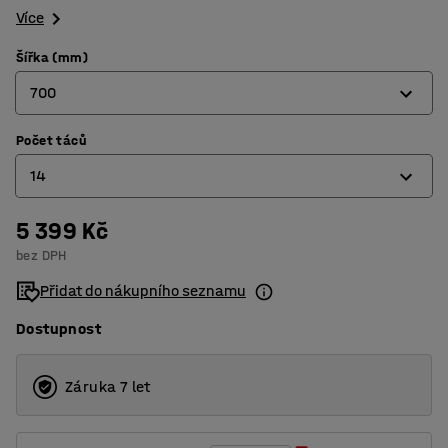
Více
Šířka (mm)
700
Počet táců
700
14
1030
5 399 Kč
14
bez DPH
21
Přidat do nákupního seznamu
Dostupnost
Záruka 7 let