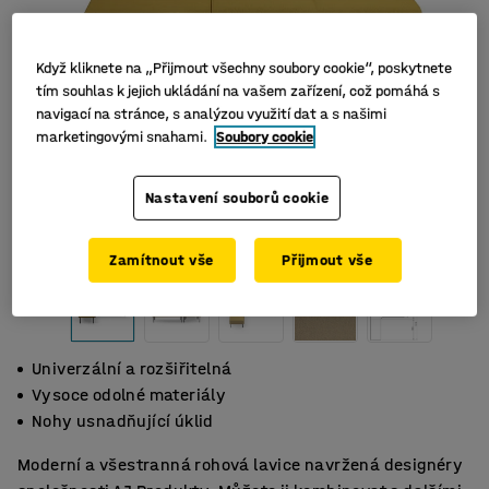
Když kliknete na „Přijmout všechny soubory cookie“, poskytnete
tím souhlas k jejich ukládání na vašem zařízení, což pomáhá s
navigací na stránce, s analýzou využití dat a s našimi
marketingovými snahami.
Soubory cookie
Nastavení souborů cookie
Zamítnout vše
Přijmout vše
Univerzální a rozšiřitelná
Vysoce odolné materiály
Nohy usnadňující úklid
Moderní a všestranná rohová lavice navržená designéry