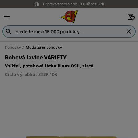
Doprava zdarma od 2.000 Kč bez DPH
Záruka 7 let
Pohovky
Modulární pohovky
Rohová lavice VARIETY
Vnitřní, potahová látka Blues CSII, zlatá
Číslo výrobku
:
3884103