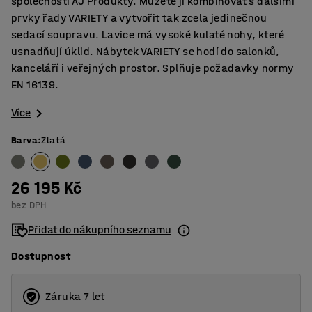
společnosti AJ Produkty. Můžete ji kombinovat s dalšími
prvky řady VARIETY a vytvořit tak zcela jedinečnou
sedací soupravu. Lavice má vysoké kulaté nohy, které
usnadňují úklid. Nábytek VARIETY se hodí do salonků,
kanceláří i veřejných prostor. Splňuje požadavky normy
EN 16139.
Více
Barva
:
Zlatá
26 195 Kč
bez DPH
Přidat do nákupního seznamu
Dostupnost
Záruka 7 let