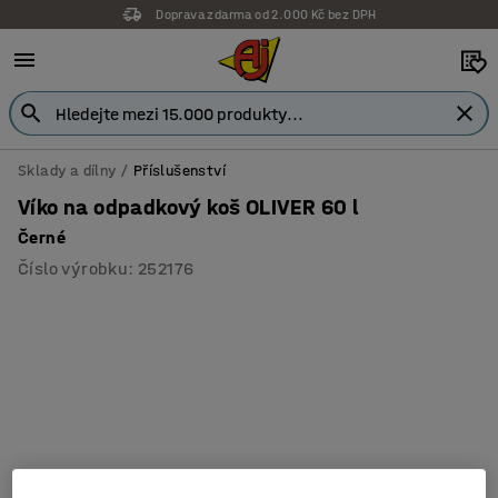
Doprava zdarma od 2.000 Kč bez DPH
Sklady a dílny
Příslušenství
Víko na odpadkový koš OLIVER 60 l
Černé
Číslo výrobku
:
252176