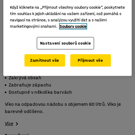
Když kliknete na „Přijmout všechny soubory cookie“, poskytnete
tím souhlas k jejich ukládání na vašem zařízení, což pomáhá s
navigací na stránce, s analýzou využití dat a s našimi
marketingovými snahami.
Soubory cookie
Nastavení souborů cookie
Zamítnout vše
Přijmout vše
Zakrývá obsah
Zabraňuje zápachu
Dostupné v několika barvách
Víko na odpadovou nádobu s objemem 60 litrů. Víko je
barevně odlišeno.
Více