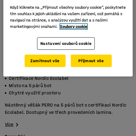
Když kliknete na „Přijmout všechny soubory cookie“, poskytnete
tím souhlas k jejich ukládání na vašem zařízení, což pomáhá s
navigací na stránce, s analýzou využití dat a s našimi
marketingovými snahami.
Soubory cookie
Nastavení souborů cookie
Zamítnout vše
Přijmout vše
Certifikace Nordic Ecolabel
Místo na 5 párů bot
Chytré využití prostoru
Nástěnný věšák PERO na 5 párů bot s certifikací Nordic
Ecolabel. Dostupný ve třech provedeních lamina.
Více