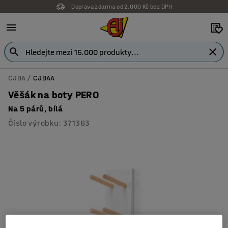
Doprava zdarma od 2.000 Kč bez DPH
CJBA
CJBAA
Věšák na boty PERO
Na 5 párů, bílá
Číslo výrobku
:
371363