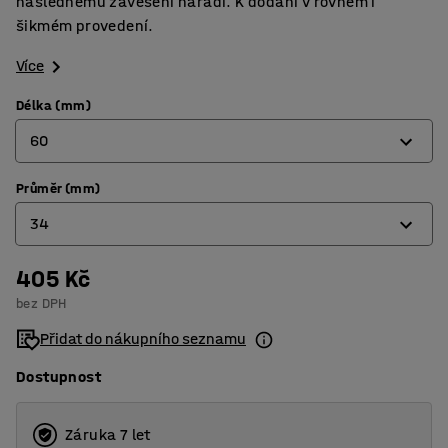
následnému zavěšení nářadí. K dodání v rovném i
šikmém provedení.
Více
Délka (mm)
60
Průměr (mm)
50
34
60
70
405 Kč
9
bez DPH
75
16
Přidat do nákupního seznamu
24
Dostupnost
34
35
Záruka 7 let