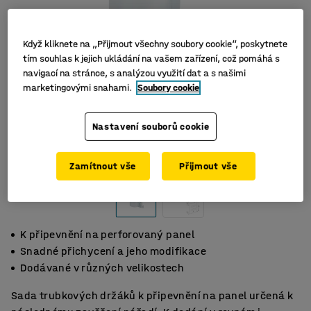
Když kliknete na „Přijmout všechny soubory cookie“, poskytnete
tím souhlas k jejich ukládání na vašem zařízení, což pomáhá s
navigací na stránce, s analýzou využití dat a s našimi
marketingovými snahami.
Soubory cookie
Nastavení souborů cookie
Zamítnout vše
Přijmout vše
K připevnění na perforovaný panel
Snadné přichycení a jeho modifikace
Dodávané v různých velikostech
Sada trubkových držáků k připevnění na panel určená k