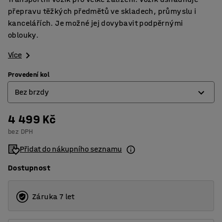
přepravu těžkých předmětů ve skladech, průmyslu i
kancelářích. Je možné jej dovybavit podpěrnými
oblouky.
Více
Provedení kol
Bez brzdy
4 499 Kč
Bez brzdy
bez DPH
S brzdou
Přidat do nákupního seznamu
Dostupnost
Záruka 7 let