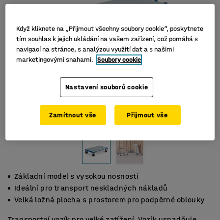
Když kliknete na „Přijmout všechny soubory cookie“, poskytnete
tím souhlas k jejich ukládání na vašem zařízení, což pomáhá s
navigací na stránce, s analýzou využití dat a s našimi
marketingovými snahami.
Soubory cookie
Nastavení souborů cookie
Zamítnout vše
Přijmout vše
Základní model s vysokou nosností
Ideální pro transport neskladných nákladů
Velká ložná plocha s prostorem pro podpěrné oblouky
Transportní vozík pro velké zatížení. Vozík usnadňuje