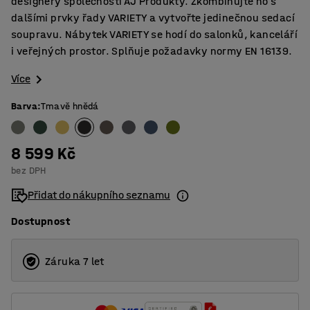
designéry společnosti AJ Produkty. Zkombinujte ho s
dalšími prvky řady VARIETY a vytvořte jedinečnou sedací
soupravu. Nábytek VARIETY se hodí do salonků, kanceláří
i veřejných prostor. Splňuje požadavky normy EN 16139.
Více
Barva
:
Tmavě hnědá
8 599 Kč
bez DPH
Přidat do nákupního seznamu
Dostupnost
Záruka 7 let