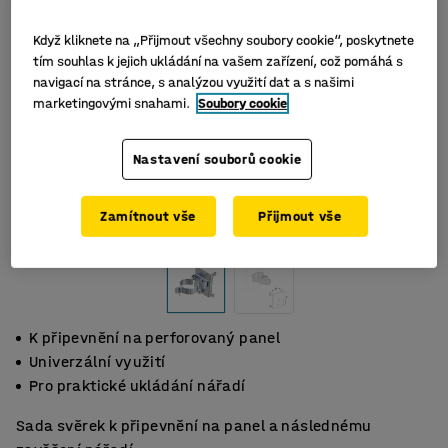
Když kliknete na „Přijmout všechny soubory cookie“, poskytnete
tím souhlas k jejich ukládání na vašem zařízení, což pomáhá s
navigací na stránce, s analýzou využití dat a s našimi
marketingovými snahami.
Soubory cookie
Nastavení souborů cookie
Zamítnout vše
Přijmout vše
K připevnění na perforovaný panel
Univerzální využití
Pro praktické ukládání nářadí
Sada svěrek k připevnění na panel a následnému