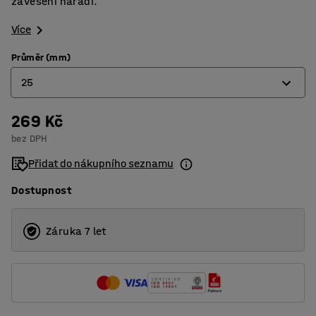
zavěšení nářadí.
Více
Průměr (mm)
25
269 Kč
12
bez DPH
18
Přidat do nákupního seznamu
25
Dostupnost
Záruka 7 let