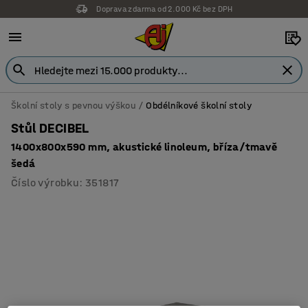
Doprava zdarma od 2.000 Kč bez DPH
Záruka 7 let
Školní stoly s pevnou výškou
Obdélníkové školní stoly
Stůl DECIBEL
1400x800x590 mm, akustické linoleum, bříza/tmavě
šedá
Číslo výrobku
:
351817