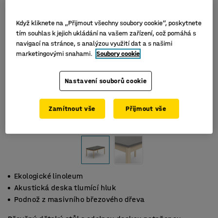
Když kliknete na „Přijmout všechny soubory cookie“, poskytnete
tím souhlas k jejich ukládání na vašem zařízení, což pomáhá s
navigací na stránce, s analýzou využití dat a s našimi
marketingovými snahami.
Soubory cookie
Nastavení souborů cookie
Zamítnout vše
Přijmout vše
Ekologické linoleum
Akustická deska tlumící hluk
Podnož z masivního březového dřeva