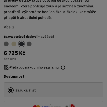
Dřevěný dětský stůl s odolnou deskou potaženou
linoleem, které pohlcuje zvuk a je šetrné k životnímu
prostředí. Výborně se hodí do škol a školek, kde může
přispět k akustické pohodě.
Více
Barva stolové desky
:
Tmavě šedá
6 725 Kč
bez DPH
Přidat do nákupního seznamu
Dostupnost
Záruka 7 let