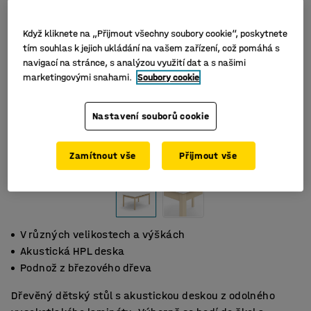
Když kliknete na „Přijmout všechny soubory cookie“, poskytnete
tím souhlas k jejich ukládání na vašem zařízení, což pomáhá s
navigací na stránce, s analýzou využití dat a s našimi
marketingovými snahami.
Soubory cookie
Nastavení souborů cookie
Zamítnout vše
Přijmout vše
V různých velikostech a výškách
Akustická HPL deska
Podnož z březového dřeva
Dřevěný dětský stůl s akustickou deskou z odolného