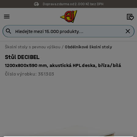
Doprava zdarma od 2.000 Kč bez DPH
Záruka 7 let
Školní stoly s pevnou výškou
Obdélníkové školní stoly
Stůl DECIBEL
1200x800x590 mm, akustická HPL deska, bříza/bílá
Číslo výrobku
:
351303