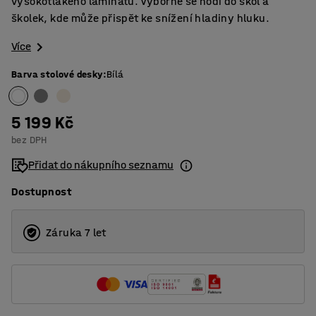
vysokotlakého laminátu. Výborně se hodí do škol a
školek, kde může přispět ke snížení hladiny hluku.
Více
Barva stolové desky
:
Bílá
5 199 Kč
bez DPH
Přidat do nákupního seznamu
Dostupnost
Záruka 7 let