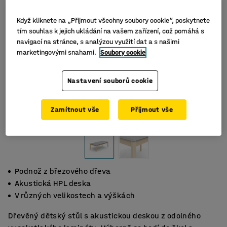
Když kliknete na „Přijmout všechny soubory cookie“, poskytnete
tím souhlas k jejich ukládání na vašem zařízení, což pomáhá s
navigací na stránce, s analýzou využití dat a s našimi
marketingovými snahami.
Soubory cookie
Nastavení souborů cookie
Zamítnout vše
Přijmout vše
Podnož z březového dřeva
Akustická HPL deska
V různých velikostech a výškách
Dřevěný dětský stůl s akustickou deskou z odolného