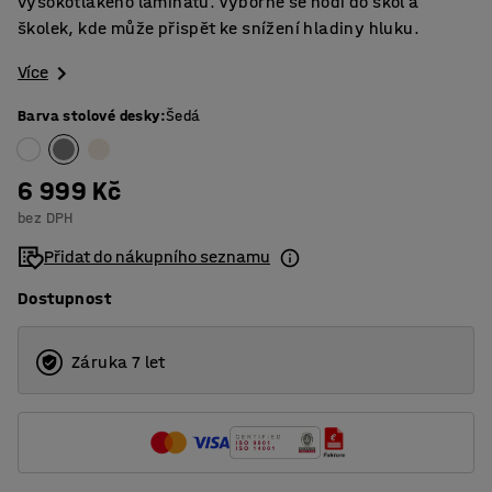
vysokotlakého laminátu. Výborně se hodí do škol a
školek, kde může přispět ke snížení hladiny hluku.
Více
Barva stolové desky
:
Šedá
6 999 Kč
bez DPH
Přidat do nákupního seznamu
Dostupnost
Záruka 7 let