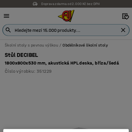
Doprava zdarma od 2.000 Kč bez DPH
Záruka 7 let
Školní stoly s pevnou výškou
Obdélníkové školní stoly
Stůl DECIBEL
1800x800x530 mm, akustická HPL deska, bříza/šedá
Číslo výrobku
:
351229