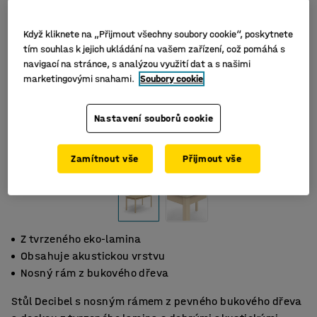
Když kliknete na „Přijmout všechny soubory cookie“, poskytnete
tím souhlas k jejich ukládání na vašem zařízení, což pomáhá s
navigací na stránce, s analýzou využití dat a s našimi
marketingovými snahami.
Soubory cookie
Nastavení souborů cookie
Zamítnout vše
Přijmout vše
Z tvrzeného eko-lamina
Obsahuje akustickou vrstvu
Nosný rám z bukového dřeva
Stůl Decibel s nosným rámem z pevného bukového dřeva