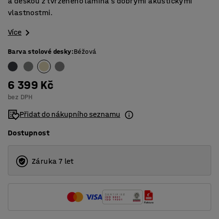
a deskou z tvrzeného lamina s dobrými akustickými
vlastnostmi.
Více
Barva stolové desky
:
Béžová
6 399 Kč
bez DPH
Přidat do nákupního seznamu
Dostupnost
Záruka 7 let