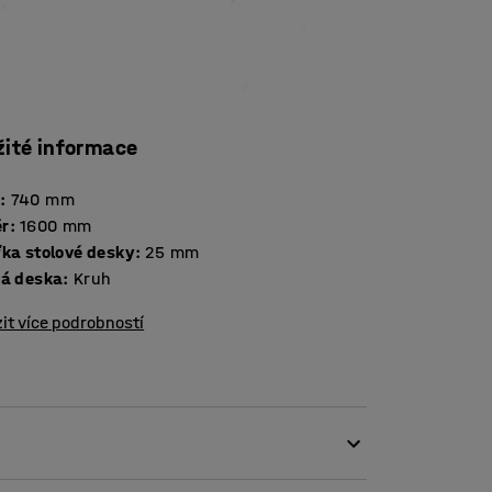
žité informace
a
:
740
mm
r
:
1600
mm
Tloušťka stolové desky
:
25
mm
vá deska
:
Kruh
it více podrobností
avzájem ladit i jednotlivé místnosti. Tento