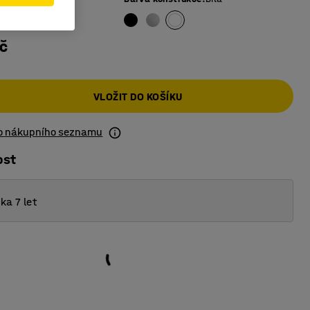
č
VLOŽIT DO KOŠÍKU
do nákupního seznamu
ost
ka 7 let