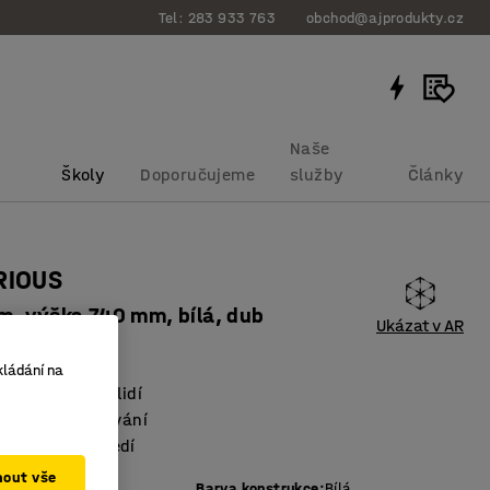
Tel: 283 933 763
obchod@ajprodukty.cz
Naše
Školy
Doporučujeme
služby
Články
RIOUS
, výška 740 mm, bílá, dub
Ukázat v AR
bku
:
1183536
kládání na
ý – pojme více lidí
 jednání i stolování
říjemné prostředí
mout vše
vé desky
:
Dub
Barva konstrukce
:
Bílá