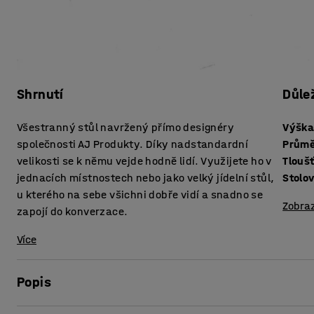
Shrnutí
Důle
Všestranný stůl navržený přímo designéry
Výšk
společnosti AJ Produkty. Díky nadstandardní
Průmě
velikosti se k němu vejde hodně lidí. Využijete ho v
jednacích místnostech nebo jako velký jídelní stůl,
Stolo
u kterého na sebe všichni dobře vidí a snadno se
Zobraz
zapojí do konverzace.
Více
Popis
Vytvořte si stylově jednotné pracoviště, kde spolu budou n