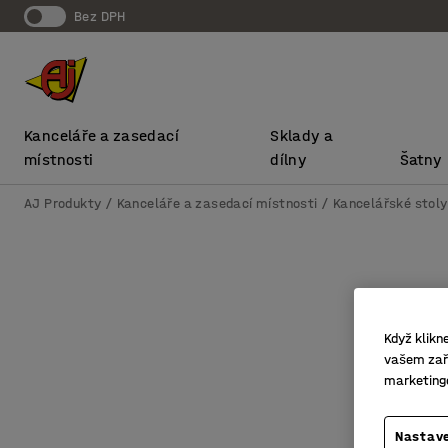
bez DPH
Kanceláře a zasedací
Sklady a
místnosti
dílny
Šatny
AJ Produkty
Kanceláře a zasedací místnosti
Kancelářské stoly
Když klikn
vašem zaří
marketing
Nastave