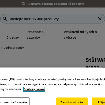
Doprava zdarma od 2.000 Kč bez DPH
Recepce a
Venkovní nábytek a
Jídelny
salonky
vybavení
Jednací stoly
Stůl VA
Ø1600 mm
Číslo výro
ete na „Přijmout všechny soubory cookie“, poskytnete tím souhlas k jejich u
Extra velk
zení, což pomáhá s navigací na stránce, s analýzou využití dat a s našimi
ovými snahami.
Soubory cookie
Na práci,
Vytváří p
ní souborů cookie
Zamítnout vše
Přij
Barva stolo