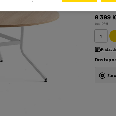
8 399 K
bez DPH
Přidat 
Dostupn
Záru