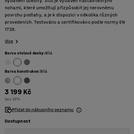
vybavení učebny. Stůl je vybaven nastavitelnými
nohami, které umožňují přizpůsobit jej nerovnému
povrchu podlahy, a je k dispozici v několika různých
provedeních. Testováno a certifikováno podle normy EN
1729.
Více
Barva stolové desky
:
Bílá
Barva konstrukce
:
Bílá
3 199 Kč
bez DPH
Přidat do nákupního seznamu
Dostupnost