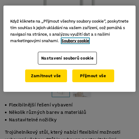
Když kliknete na „Přijmout všechny soubory cookie“, poskytnete
tím souhlas k jejich ukládání na vašem zařízení, což pomáhá s
navigací na stránce, s analýzou využití dat a s našimi
marketingovými snahami.
Soubory cookie
Nastavení souborů cookie
Zamítnout vše
Přijmout vše
Flexibilnější řešení vybavení
Několik různých barev a materiálů
Nastavitelné nožičky
Trojúhelníkový stůl, který nabízí flexibilní možnosti