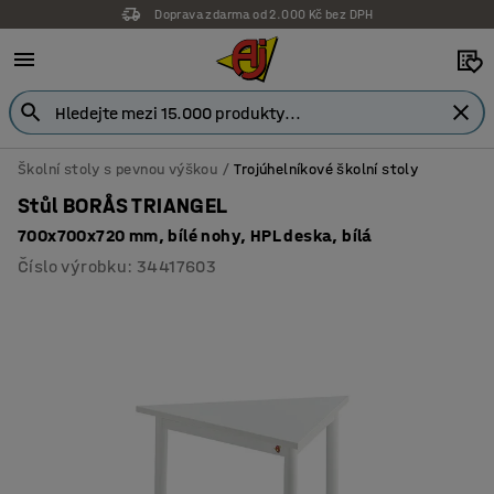
Doprava zdarma od 2.000 Kč bez DPH
Školní stoly s pevnou výškou
Trojúhelníkové školní stoly
Stůl BORÅS TRIANGEL
700x700x720 mm, bílé nohy, HPL deska, bílá
Číslo výrobku
:
34417603