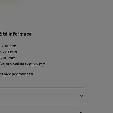
žité informace
:
700
mm
a
:
720
mm
700
mm
Tloušťka stolové desky
:
23
mm
it více podrobností
prostředí ve třídě. Rušivý hluk, například
a pohlcující zvuk. Vytváří příjemnou hladinu