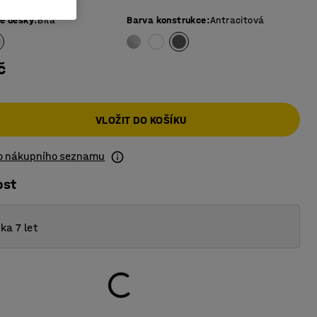
vé desky
:
Bílá
Barva konstrukce
:
Antracitová
č
VLOŽIT DO KOŠÍKU
do nákupního seznamu
ost
ka 7 let