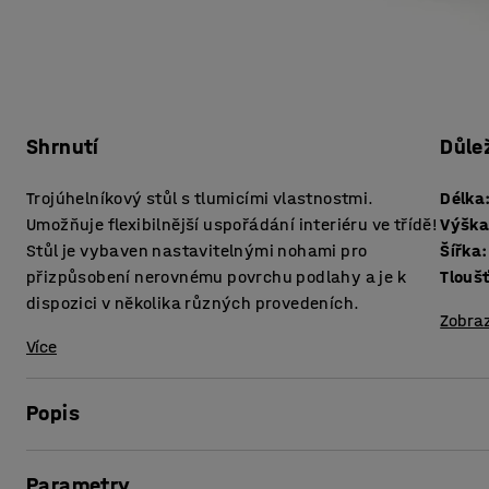
Shrnutí
Důle
Trojúhelníkový stůl s tlumicími vlastnostmi.
Délka
Umožňuje flexibilnější uspořádání interiéru ve třídě!
Výšk
Stůl je vybaven nastavitelnými nohami pro
Šířka
:
přizpůsobení nerovnému povrchu podlahy a je k
dispozici v několika různých provedeních.
Zobraz
Více
Popis
Tento trojúhelníkový stůl pomáhá vytvořit lepší akustické 
Parametry
předměty spadlé na pracovní plochu, snižuje její membrán