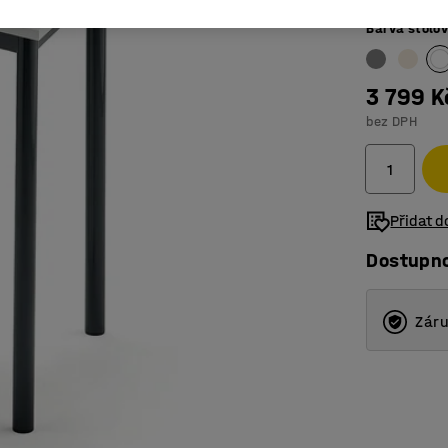
Barva stolo
3 799 K
bez DPH
Přidat 
Dostupn
Záru