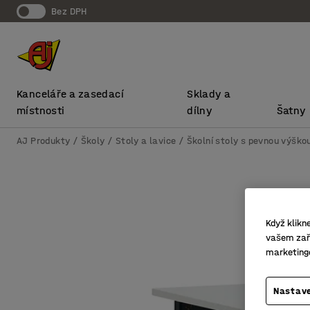
bez DPH
Kanceláře a zasedací
Sklady a
místnosti
dílny
Šatny
AJ Produkty
Školy
Stoly a lavice
Školní stoly s pevnou výško
Když klikn
vašem zaří
marketing
Nastave