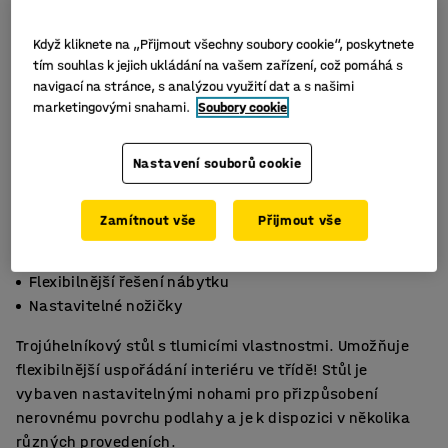
Když kliknete na „Přijmout všechny soubory cookie“, poskytnete
tím souhlas k jejich ukládání na vašem zařízení, což pomáhá s
navigací na stránce, s analýzou využití dat a s našimi
marketingovými snahami.
Soubory cookie
Nastavení souborů cookie
Zamítnout vše
Přijmout vše
Zvuk pohlcující horní deska
Flexibilnější řešení nábytku
Nastavitelné nožičky
Trojúhelníkový stůl s tlumicími vlastnostmi. Umožňuje
flexibilnější uspořádání interiéru ve třídě! Stůl je
vybaven nastavitelnými nohami pro přizpůsobení
nerovnému povrchu podlahy a je k dispozici v několika
různých provedeních.