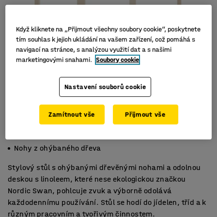
Když kliknete na „Přijmout všechny soubory cookie“, poskytnete
tím souhlas k jejich ukládání na vašem zařízení, což pomáhá s
navigací na stránce, s analýzou využití dat a s našimi
marketingovými snahami.
Soubory cookie
Nastavení souborů cookie
Zamítnout vše
Přijmout vše
Zaoblené rohy
Akustické linoleum
Nohy z ohýbaného dřeva
Stylový stůl s ohýbanými dřevěnými nohami a odolnou
deskou s linoleem, které nese ekologickou značkou
Nordic Swan, pohlcuje zvuk a výborně odolává
každodennímu používání. Stůl se hodí do jídelen, tříd a k
různým pracovním a tvořivým činnostem.