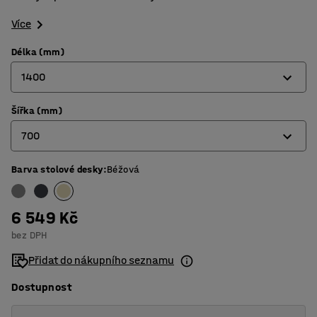
Více
Délka (mm)
1400
Šířka (mm)
1200
700
1400
1800
Barva stolové desky
:
Béžová
600
700
6 549 Kč
800
bez DPH
Přidat do nákupního seznamu
Dostupnost