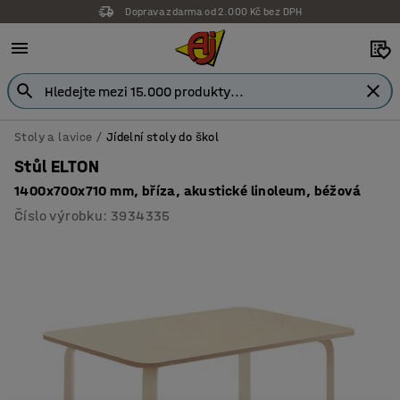
Doprava zdarma od 2.000 Kč bez DPH
Stoly a lavice
Jídelní stoly do škol
Stůl ELTON
1400x700x710 mm, bříza, akustické linoleum, béžová
Číslo výrobku
:
3934335