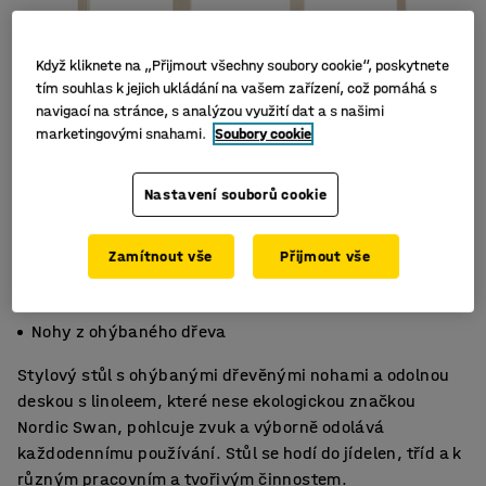
Když kliknete na „Přijmout všechny soubory cookie“, poskytnete
tím souhlas k jejich ukládání na vašem zařízení, což pomáhá s
navigací na stránce, s analýzou využití dat a s našimi
marketingovými snahami.
Soubory cookie
Nastavení souborů cookie
Zamítnout vše
Přijmout vše
Zaoblené rohy
Akustické linoleum
Nohy z ohýbaného dřeva
Stylový stůl s ohýbanými dřevěnými nohami a odolnou
deskou s linoleem, které nese ekologickou značkou
Nordic Swan, pohlcuje zvuk a výborně odolává
každodennímu používání. Stůl se hodí do jídelen, tříd a k
různým pracovním a tvořivým činnostem.