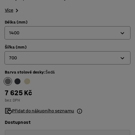
Více
Délka (mm)
1400
Šířka (mm)
1200
700
1400
1800
Barva stolové desky
:
Šedá
600
700
7 625 Kč
800
bez DPH
Přidat do nákupního seznamu
Dostupnost