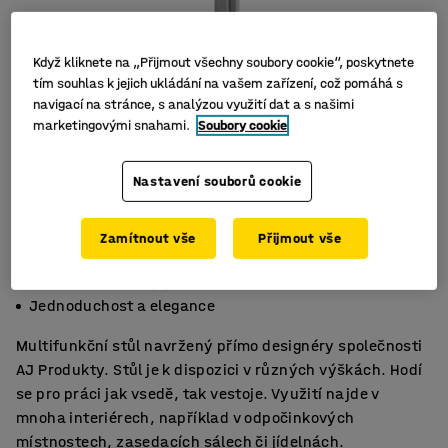
Když kliknete na „Přijmout všechny soubory cookie“, poskytnete
tím souhlas k jejich ukládání na vašem zařízení, což pomáhá s
navigací na stránce, s analýzou využití dat a s našimi
marketingovými snahami.
Soubory cookie
Nastavení souborů cookie
Zamítnout vše
Přijmout vše
Na práci, jednání i stolování
Hodí se do většiny prostředí
Jednoduchost a elegance
Multifunkční stůl navržený přímo designéry společnosti
AJ Produkty. Stůl je k dispozici v různých výškách. Hodí
se pro práci jak vsedě, tak vestoje. Využití najde v
mnoha interiérech, například v odpočinkových
místnostech, zasedacích sálech či jídelnách.