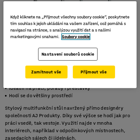
Když kliknete na „Přijmout všechny soubory cookie“, poskytnete
tím souhlas k jejich ukládání na vašem zařízení, což pomáhá s
navigací na stránce, s analýzou využití dat a s našimi
marketingovými snahami.
Soubory cookie
Nastavení souborů cookie
Zamítnout vše
Přijmout vše
Stůl pro práci vsedě i vestoje
Ideální na práci, porady i přestávky
Hodí se do většiny prostředí
Stylový multifunkční stůl navržený přímo designéry
společnosti AJ Produkty. Díky své výšce se hodí jak pro
práci vsedě, tak vestoje. Využití najde v mnoha
interiérech, například v odpočinkových místnostech,
zasedacích sálech či jídelnách.