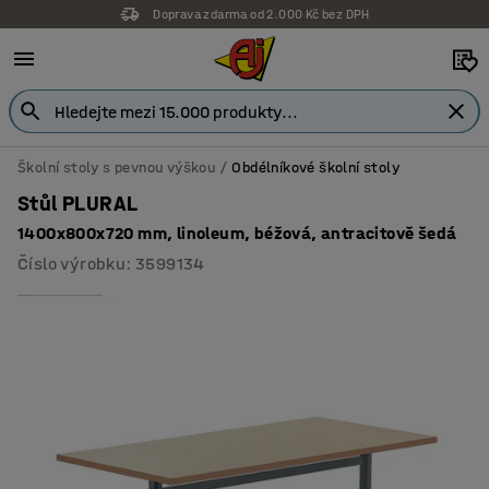
Doprava zdarma od 2.000 Kč bez DPH
Záruka 7 let
Školní stoly s pevnou výškou
Obdélníkové školní stoly
Stůl PLURAL
1400x800x720 mm, linoleum, béžová, antracitově šedá
Číslo výrobku
:
3599134