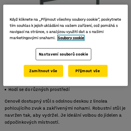
Když kliknete na „Přijmout všechny soubory cookie“, poskytnete
tím souhlas k jejich ukládání na vašem zařízení, což pomáhá s
navigací na stránce, s analýzou využití dat a s našimi
marketingovými snahami.
Soubory cookie
Nastavení souborů cookie
Zamítnout vše
Přijmout vše
Zvuk tlumící linoleum
Pevné a odolné
Hodí se do různých prostředí
Cenově dostupný stůl s odolnou deskou z linolea
pohlcujícího zvuk a zakřivenými nohami. Robustní stůl je
navržen tak, aby vydržel. Je ideální volbou do jídelen a
odpočinkových místností.