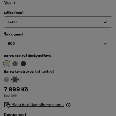
Více
Délka (mm)
1400
Šířka (mm)
1200
800
1400
1600
Barva stolové desky
:
Béžová
700
1800
800
Barva konstrukce
:
Antracitová
7 999 Kč
bez DPH
Přidat do nákupního seznamu
Dostupnost