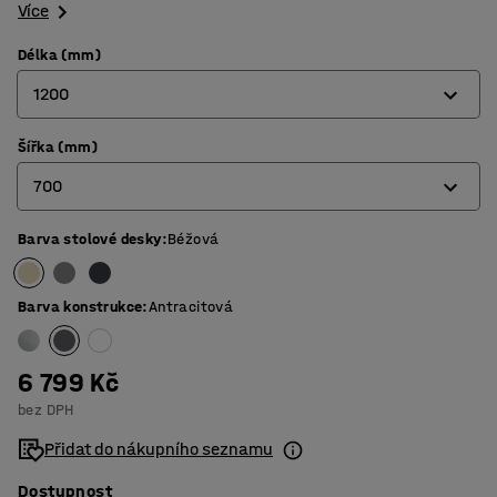
Více
Délka (mm)
1200
Šířka (mm)
1200
700
1400
1600
Barva stolové desky
:
Béžová
700
1800
800
Barva konstrukce
:
Antracitová
6 799 Kč
bez DPH
Přidat do nákupního seznamu
Dostupnost