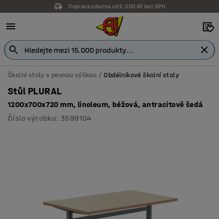
Doprava zdarma od 2.000 Kč bez DPH
Záruka 7 let
Školní stoly s pevnou výškou
Obdélníkové školní stoly
Stůl PLURAL
1200x700x720 mm, linoleum, béžová, antracitově šedá
Číslo výrobku
:
3599104