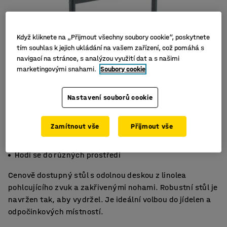
Když kliknete na „Přijmout všechny soubory cookie“, poskytnete
tím souhlas k jejich ukládání na vašem zařízení, což pomáhá s
navigací na stránce, s analýzou využití dat a s našimi
marketingovými snahami.
Soubory cookie
Nastavení souborů cookie
Zamítnout vše
Přijmout vše
Zvuk tlumící linoleum
Pevné a odolné
Hodí se do různých prostředí
Cenově dostupný stůl s odolnou deskou z linolea
pohlcujícího zvuk a zakřivenými nohami. Robustní stůl je
navržen tak, aby vydržel. Je ideální volbou do jídelen a
odpočinkových místností.