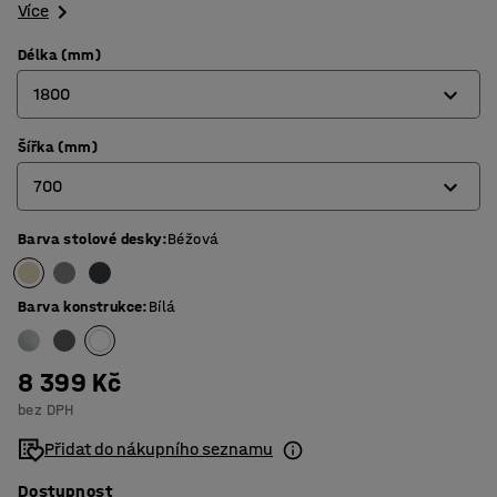
Více
Délka (mm)
1800
Šířka (mm)
1200
700
1400
1600
Barva stolové desky
:
Béžová
700
1800
800
Barva konstrukce
:
Bílá
8 399 Kč
bez DPH
Přidat do nákupního seznamu
Dostupnost