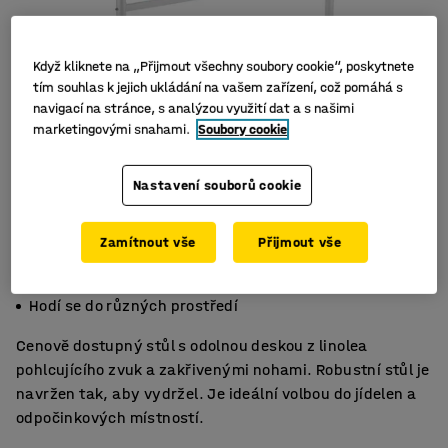
Když kliknete na „Přijmout všechny soubory cookie“, poskytnete
tím souhlas k jejich ukládání na vašem zařízení, což pomáhá s
navigací na stránce, s analýzou využití dat a s našimi
marketingovými snahami.
Soubory cookie
Nastavení souborů cookie
Zamítnout vše
Přijmout vše
Zvuk tlumící linoleum
Pevné a odolné
Hodí se do různých prostředí
Cenově dostupný stůl s odolnou deskou z linolea
pohlcujícího zvuk a zakřivenými nohami. Robustní stůl je
navržen tak, aby vydržel. Je ideální volbou do jídelen a
odpočinkových místností.