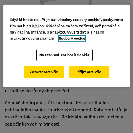
Když kliknete na „Přijmout všechny soubory cookie“, poskytnete
tím souhlas k jejich ukládání na vašem zařízení, což pomáhá s
navigací na stránce, s analýzou využití dat a s našimi
marketingovými snahami.
Soubory cookie
Nastavení souborů cookie
Zamítnout vše
Přijmout vše
Zvuk tlumící linoleum
Pevné a odolné
Hodí se do různých prostředí
Cenově dostupný stůl s odolnou deskou z linolea
pohlcujícího zvuk a zakřivenými nohami. Robustní stůl je
navržen tak, aby vydržel. Je ideální volbou do jídelen a
odpočinkových místností.