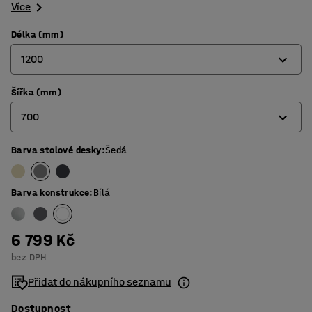
Více
Délka (mm)
1200
Šířka (mm)
1200
700
1400
1600
Barva stolové desky
:
Šedá
700
1800
800
Barva konstrukce
:
Bílá
6 799 Kč
bez DPH
Přidat do nákupního seznamu
Dostupnost