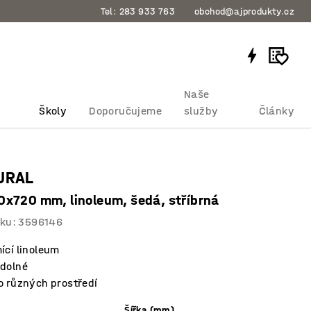
Tel: 283 933 763
obchod@ajprodukty.cz
Naše
Školy
Doporučujeme
služby
Články
LURAL
x720 mm, linoleum, šedá, stříbrná
bku
:
3596146
ící linoleum
odolné
o různých prostředí
Šířka (mm)