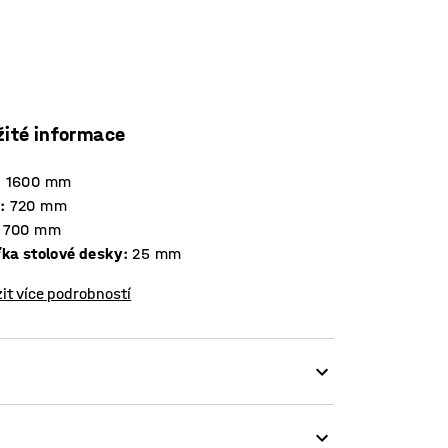
žité informace
:
1600
mm
a
:
720
mm
700
mm
Tloušťka stolové desky
:
25
mm
it více podrobností
očinkových místností.
tmi pohlcujícími zvuk. To znamená, že rachot