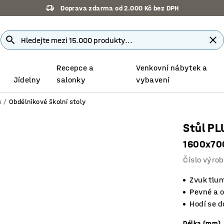
Doprava zdarma od 2.000 Kč bez DPH
Recepce a
Venkovní nábytek a
Jídelny
salonky
vybavení
u
Obdélníkové školní stoly
Stůl P
1600x700
Číslo výro
Zvuk tlum
Pevné a 
Hodí se d
Délka (mm)