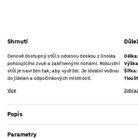
Shrnutí
Důle
Cenově dostupný stůl s odolnou deskou z linolea
Délka
pohlcujícího zvuk a zakřivenými nohami. Robustní
Výšk
stůl je navržen tak, aby vydržel. Je ideální volbou
Šířka
:
do jídelen a odpočinkových místností.
Více
Zobraz
Popis
Ideální stůl do jídelny, který se hodí i do jiných typů odp
Parametry
Deska stolu je vyrobena z ekologického linolea s vlastnos