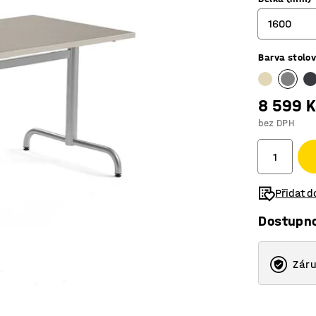
1600
Barva stolo
1200
1400
8 599 K
1600
bez DPH
1800
Přidat 
Dostupn
Záru