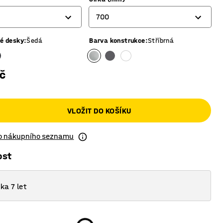
700
vé desky
:
Šedá
Barva konstrukce
:
Stříbrná
700
800
č
VLOŽIT DO KOŠÍKU
do nákupního seznamu
ost
ka 7 let