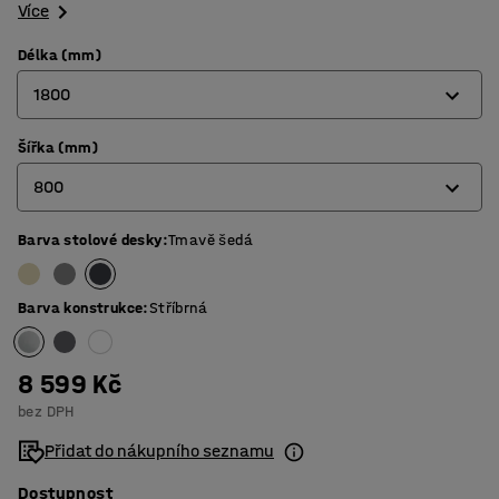
Více
Délka (mm)
1800
Šířka (mm)
1200
800
1400
1600
Barva stolové desky
:
Tmavě šedá
700
1800
800
Barva konstrukce
:
Stříbrná
8 599 Kč
bez DPH
Přidat do nákupního seznamu
Dostupnost