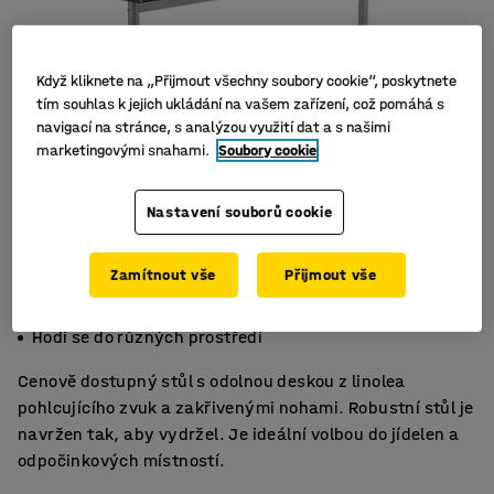
Když kliknete na „Přijmout všechny soubory cookie“, poskytnete
tím souhlas k jejich ukládání na vašem zařízení, což pomáhá s
navigací na stránce, s analýzou využití dat a s našimi
marketingovými snahami.
Soubory cookie
Nastavení souborů cookie
Zamítnout vše
Přijmout vše
Zvuk tlumící linoleum
Pevné a odolné
Hodí se do různých prostředí
Cenově dostupný stůl s odolnou deskou z linolea
pohlcujícího zvuk a zakřivenými nohami. Robustní stůl je
navržen tak, aby vydržel. Je ideální volbou do jídelen a
odpočinkových místností.