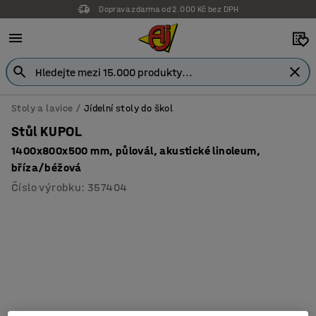
Doprava zdarma od 2.000 Kč bez DPH
Stoly a lavice
Jídelní stoly do škol
Stůl KUPOL
1400x800x500 mm, půlovál, akustické linoleum,
bříza/béžová
Číslo výrobku
:
357404