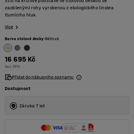
Stůl na křížové podstavě se stolovou deskou se
zaoblenými rohy vyrobenou z ekologického linolea
tlumícího hluk.
Více
Barva stolové desky
:
Béžová
16 695 Kč
bez DPH
Přidat do nákupního seznamu
Dostupnost
Záruka 7 let