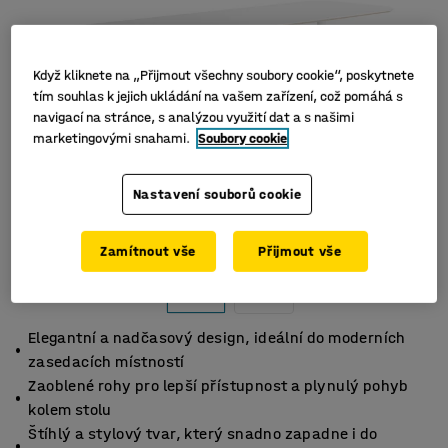
Když kliknete na „Přijmout všechny soubory cookie“, poskytnete
tím souhlas k jejich ukládání na vašem zařízení, což pomáhá s
navigací na stránce, s analýzou využití dat a s našimi
marketingovými snahami.
Soubory cookie
Nastavení souborů cookie
Zamítnout vše
Přijmout vše
Elegantní a nadčasový design, ideální do moderních
zasedacích místností
Zaoblené rohy pro lepší přístupnost a plynulý pohyb
kolem stolu
Štíhlý a stylový tvar, který snadno zapadne i do