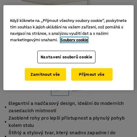
Když kliknete na „Přijmout všechny soubory cookie“, poskytnete
tím souhlas k jejich ukládání na vašem zařízení, což pomáhá s
navigací na stránce, s analýzou využití dat a s našimi
marketingovými snahami.
Soubory cookie
Nastavení souborů cookie
Zamítnout vše
Přijmout vše
Elegantní a nadčasový design, ideální do moderních
zasedacích místností
Zaoblené rohy pro lepší přístupnost a plynulý pohyb
kolem stolu
Štíhlý a stylový tvar, který snadno zapadne i do