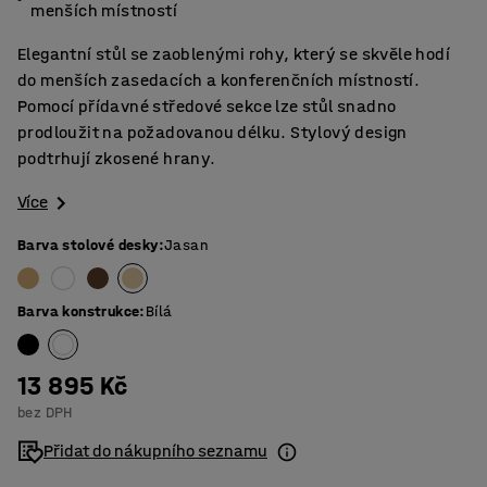
menších místností
Elegantní stůl se zaoblenými rohy, který se skvěle hodí
do menších zasedacích a konferenčních místností.
Pomocí přídavné středové sekce lze stůl snadno
prodloužit na požadovanou délku. Stylový design
podtrhují zkosené hrany.
Více
Barva stolové desky
:
Jasan
Barva konstrukce
:
Bílá
13 895 Kč
bez DPH
Přidat do nákupního seznamu